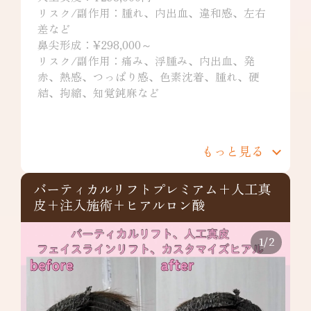
リスク/副作用：腫れ、内出血、違和感、左右
差など
鼻尖形成：¥298,000～
リスク/副作用：痛み、浮腫み、内出血、発
赤、熱感、つっぱり感、色素沈着、腫れ、硬
結、拘縮、知覚鈍麻など
もっと見る
バーティカルリフトプレミアム+人工真
皮+注入施術+ヒアルロン酸
1
/
2