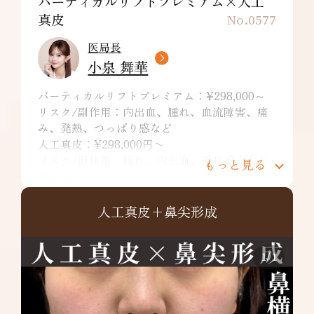
バーティカルリフトプレミアム×人工
真皮
No.0577
医局長
小泉 舞華
バーティカルリフトプレミアム：¥298,000～
リスク/副作用：内出血、腫れ、血流障害、痛
み、発熱、つっぱり感など
人工真皮：¥298,000円〜
リスク/副作用：腫れ、内出血、違和感、左右
もっと見る
差など
人工真皮+鼻尖形成
1
/
1