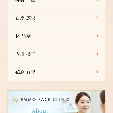
石原 広央
林 昌奈
内川 櫻子
鵜原 有里