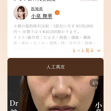
医局長
小泉 舞華
小顔の脂肪吸引注射：1部位に付き ¥159,800
円〜 ※顎下は+¥40,000掛かります。
リスク/副作用：だるさ・熱感・頭痛・蕁麻
疹・痒み・むくみ・発熱・咳・冷や汗・胸痛・
吸引部の皮膚が硬くなる、凹凸になる・効果に
もっと見る
満足できない・施術箇所の知覚の麻痺・鈍さ、
しびれ・皮膚の色素沈着などを生じることがあ
ります。
人工真皮
バーティカルリフトプレミアム：¥298,000～
リスク/副作用：内出血、腫れ、血流障害、痛
み、発熱、つっぱり感など
1
/
3
人工真皮：¥298,000円〜
リスク/副作用：腫れ、内出血、違和感、左右
差など