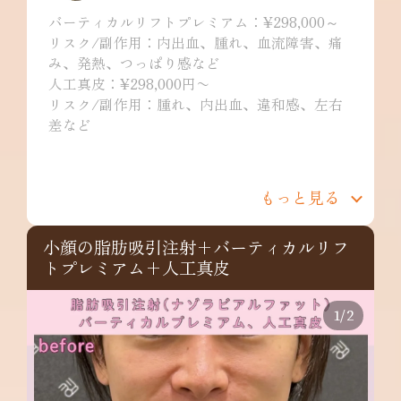
バーティカルリフトプレミアム：¥298,000～
リスク/副作用：内出血、腫れ、血流障害、痛
み、発熱、つっぱり感など
人工真皮：¥298,000円〜
リスク/副作用：腫れ、内出血、違和感、左右
差など
もっと見る
小顔の脂肪吸引注射+バーティカルリフ
トプレミアム+人工真皮
1
/
2