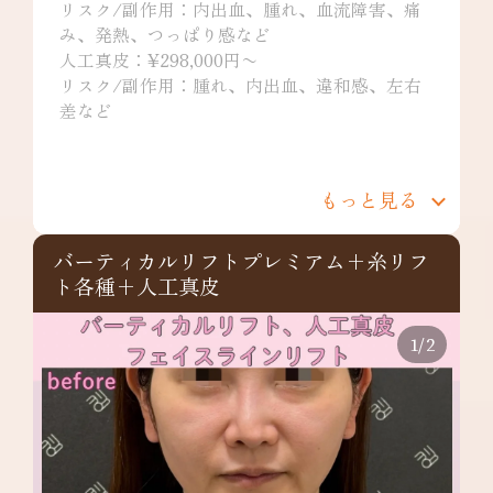
リスク/副作用：内出血、腫れ、血流障害、痛
み、発熱、つっぱり感など
人工真皮：¥298,000円〜
リスク/副作用：腫れ、内出血、違和感、左右
差など
もっと見る
バーティカルリフトプレミアム+糸リフ
ト各種+人工真皮
1
/
2