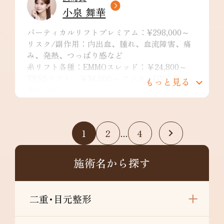
小泉 舞華
バーティカルリフトプレミアム：¥298,000～
リスク/副作用：内出血、腫れ、血流障害、痛
み、発熱、つっぱり感など
糸リフト各種：EMMOスレッド：￥24,800～
TESSリフト：￥34,800～ アンカーDX：
もっと見る
￥83,200～
リスク/副作用：痛み・浮腫み・内出血・発
赤・熱感・つっぱり感・色素沈着・腫れ・硬結
拘縮・知覚鈍麻など
1
2
4
…
人工真皮：¥298,000円〜
リスク/副作用：腫れ、内出血、違和感、左右
差など
施術名から探す
二重･目元整形