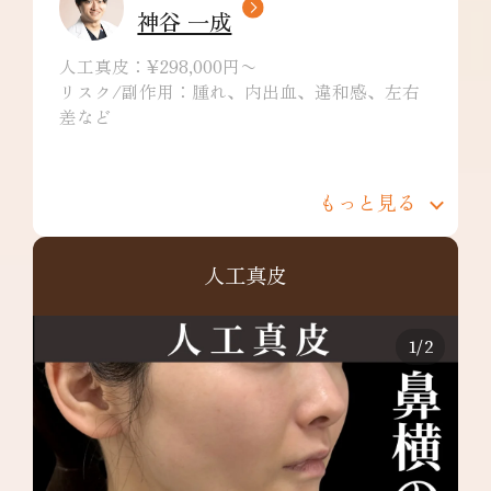
神谷 一成
人工真皮：¥298,000円〜
リスク/副作用：腫れ、内出血、違和感、左右
差など
もっと見る
人工真皮
1
/
2