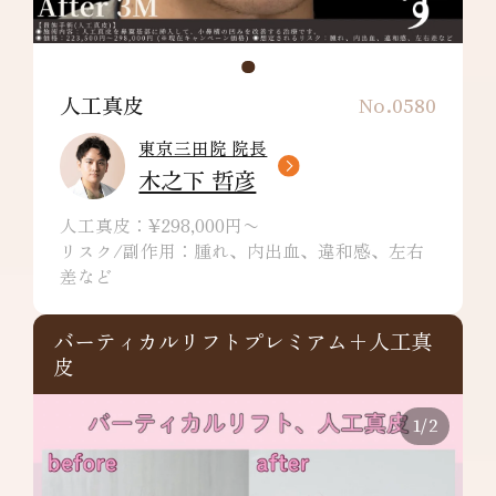
人工真皮
No.0580
東京三田院 院長
木之下 哲彦
人工真皮：¥298,000円〜
リスク/副作用：腫れ、内出血、違和感、左右
差など
バーティカルリフトプレミアム+人工真
皮
1
/
2