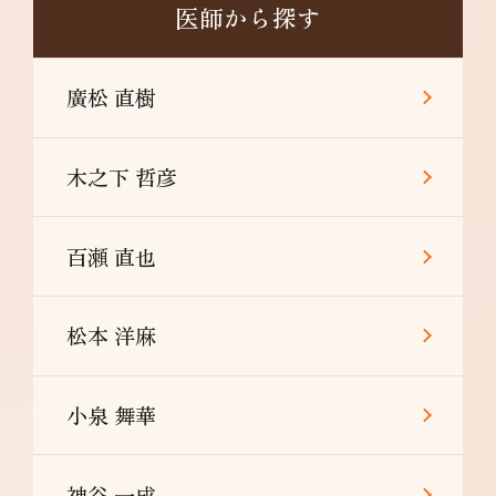
医師から探す
廣松 直樹
木之下 哲彦
百瀬 直也
松本 洋麻
小泉 舞華
神谷 一成