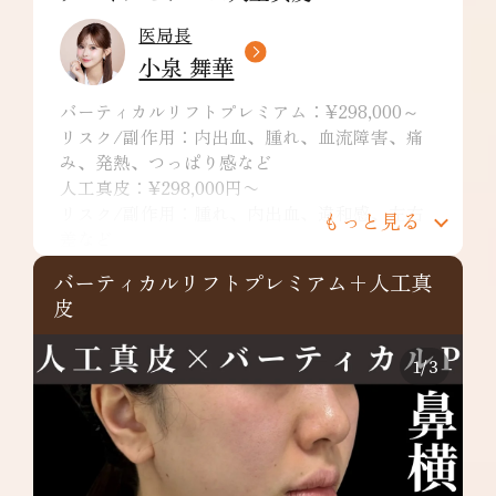
医局長
小泉 舞華
バーティカルリフトプレミアム：¥298,000～
リスク/副作用：内出血、腫れ、血流障害、痛
み、発熱、つっぱり感など
人工真皮：¥298,000円〜
リスク/副作用：腫れ、内出血、違和感、左右
もっと見る
差など
ヒアルロン酸：1cc ¥74,800~ ※別途施術料とし
バーティカルリフトプレミアム+人工真
て￥10,000が発生。デザインによっては特殊注
皮
入料￥22,000が発生。
リスク/副作用：痛み、浮腫み、内出血、発
赤、熱感、つっぱり感、色素沈着、腫れ、硬
1
/
3
結、拘縮、知覚鈍麻などを生じることがありま
す。