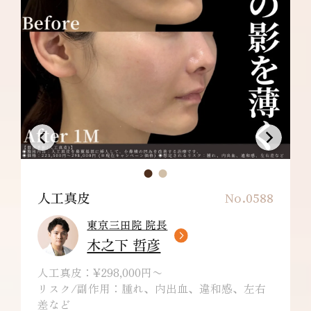
人工真皮
No.0588
東京三田院 院長
木之下 哲彦
人工真皮：¥298,000円〜
リスク/副作用：腫れ、内出血、違和感、左右
差など