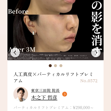
人工真皮×バーティカルリフトプレミ
アム
No.0572
東京三田院 院長
木之下 哲彦
バーティカルリフトプレミアム：¥298,000～