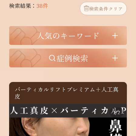
検索結果：
38件
検索条件クリア
人気のキーワード
症例検索
バーティカルリフトプレミアム+人工真
皮
1
/
2