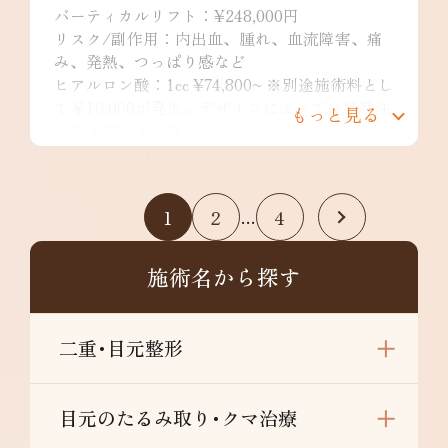
バーティカルリフト：¥248,000円
リスク/副作用：内出血、腫れ、血流障害、痛
み、発熱、つっぱり感など
ヒアルロン酸：1cc ¥74,800~ ※別途施術料とし
て￥10,000が発生。デザインによっては特殊注
もっと見る
入料￥22,000が発生。
リスク/副作用：痛み、浮腫み、内出血、発
赤、熱感、つっぱり感、色素沈着、腫れ、硬
結、拘縮、知覚鈍麻などを生じることがありま
1
2
4
…
す。
施術名から探す
二重･目元整形
目元のたるみ取り･クマ治療