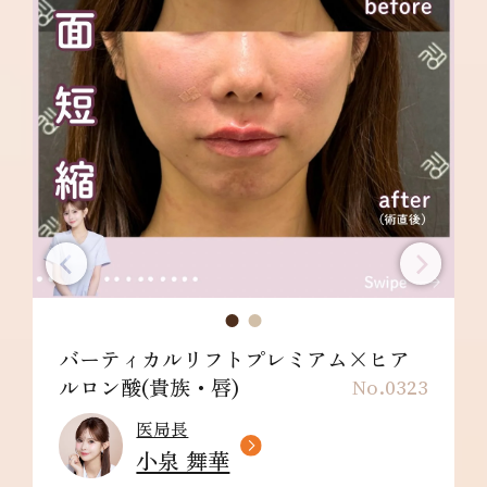
バーティカルリフトプレミアム×ヒア
ルロン酸(貴族・唇)
No.0323
医局長
小泉 舞華