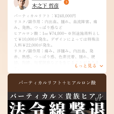
木之下 哲彦
バーティカルリフト：¥248,000円
リスク/副作用：内出血、腫れ、血流障害、痛
み、発熱、つっぱり感など
ヒアルロン酸：1cc ¥74,800~ ※別途施術料とし
て￥10,000が発生。デザインによっては特殊注
入料￥22,000が発生。
リスク/副作用：痛み、浮腫み、内出血、発
赤、熱感、つっぱり感、色素沈着、腫れ、硬
結、拘縮、知覚鈍麻などを生じることがありま
もっと見る
す。
バーティカルリフト+ヒアルロン酸
1
/
2