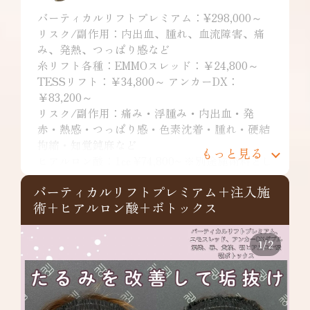
バーティカルリフトプレミアム：¥298,000～
リスク/副作用：内出血、腫れ、血流障害、痛
み、発熱、つっぱり感など
糸リフト各種：EMMOスレッド：￥24,800～
TESSリフト：￥34,800～ アンカーDX：
￥83,200～
リスク/副作用：痛み・浮腫み・内出血・発
赤・熱感・つっぱり感・色素沈着・腫れ・硬結
拘縮・知覚鈍麻など
もっと見る
ヒアルロン酸：1cc ¥74,800~ ※別途施術料とし
て￥10,000が発生。デザインによっては特殊注
バーティカルリフトプレミアム+注入施
入料￥22,000が発生。
術+ヒアルロン酸+ボトックス
リスク/副作用：痛み、浮腫み、内出血、発
赤、熱感、つっぱり感、色素沈着、腫れ、硬
結、拘縮、知覚鈍麻などを生じることがありま
1
/
2
す。