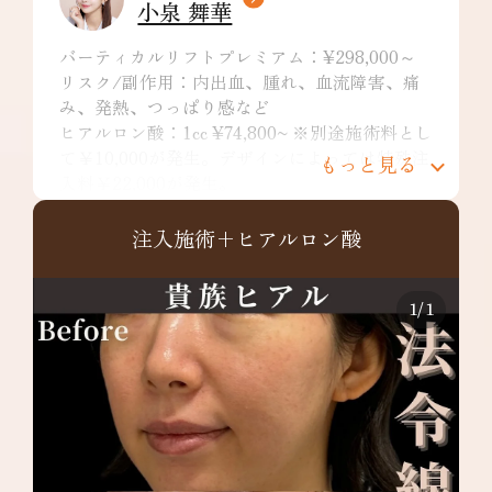
小泉 舞華
バーティカルリフトプレミアム：¥298,000～
リスク/副作用：内出血、腫れ、血流障害、痛
み、発熱、つっぱり感など
ヒアルロン酸：1cc ¥74,800~ ※別途施術料とし
て￥10,000が発生。デザインによっては特殊注
もっと見る
入料￥22,000が発生。
リスク/副作用：痛み、浮腫み、内出血、発
赤、熱感、つっぱり感、色素沈着、腫れ、硬
注入施術+ヒアルロン酸
結、拘縮、知覚鈍麻などを生じることがありま
す。
1
/
1