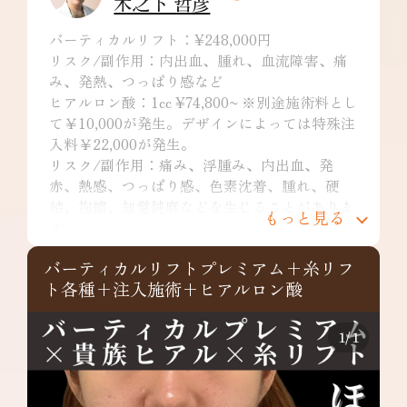
木之下 哲彦
バーティカルリフト：¥248,000円
リスク/副作用：内出血、腫れ、血流障害、痛
み、発熱、つっぱり感など
ヒアルロン酸：1cc ¥74,800~ ※別途施術料とし
て￥10,000が発生。デザインによっては特殊注
入料￥22,000が発生。
リスク/副作用：痛み、浮腫み、内出血、発
赤、熱感、つっぱり感、色素沈着、腫れ、硬
結、拘縮、知覚鈍麻などを生じることがありま
もっと見る
す。
バーティカルリフトプレミアム+糸リフ
ト各種+注入施術+ヒアルロン酸
1
/
1