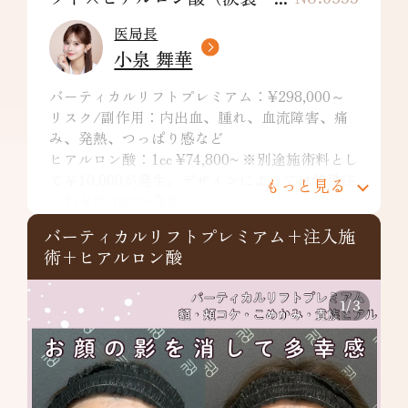
医局長
小泉 舞華
バーティカルリフトプレミアム：¥298,000～
リスク/副作用：内出血、腫れ、血流障害、痛
み、発熱、つっぱり感など
ヒアルロン酸：1cc ¥74,800~ ※別途施術料とし
て￥10,000が発生。デザインによっては特殊注
もっと見る
入料￥22,000が発生。
リスク/副作用：痛み、浮腫み、内出血、発
バーティカルリフトプレミアム+注入施
赤、熱感、つっぱり感、色素沈着、腫れ、硬
術+ヒアルロン酸
結、拘縮、知覚鈍麻などを生じることがありま
す。
ボトックス：¥600〜（1単位）※別途施術料
1
/
3
￥10,000が掛かります。
リスク/副作用：内出血、腫れ、痛み、左右
差、たるみ、アレルギー反応など