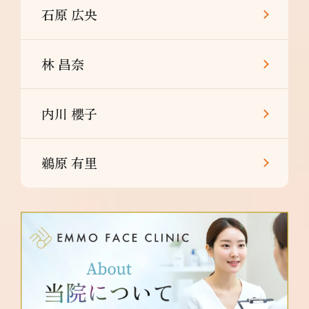
石原 広央
林 昌奈
内川 櫻子
鵜原 有里