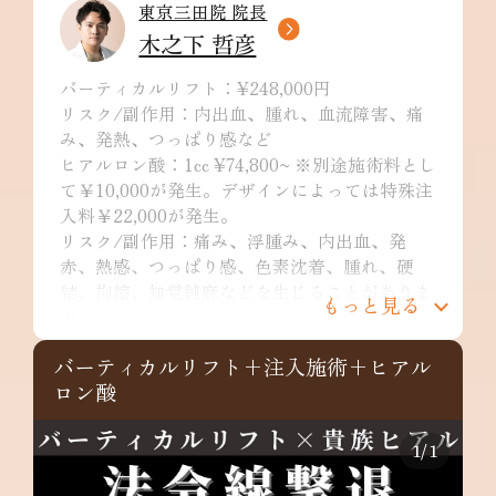
東京三田院 院長
木之下 哲彦
バーティカルリフト：¥248,000円
リスク/副作用：内出血、腫れ、血流障害、痛
み、発熱、つっぱり感など
ヒアルロン酸：1cc ¥74,800~ ※別途施術料とし
て￥10,000が発生。デザインによっては特殊注
入料￥22,000が発生。
リスク/副作用：痛み、浮腫み、内出血、発
赤、熱感、つっぱり感、色素沈着、腫れ、硬
結、拘縮、知覚鈍麻などを生じることがありま
もっと見る
す。
バーティカルリフト+注入施術+ヒアル
ロン酸
1
/
1