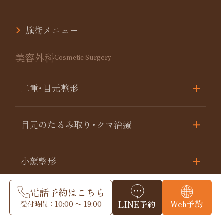
施術メニュー
美容外科
Cosmetic Surgery
二重･目元整形
目元のたるみ取り･クマ治療
小顔整形
電話予約はこちら
脂肪注入
Web予約
受付時間：10:00 〜 19:00
LINE予約