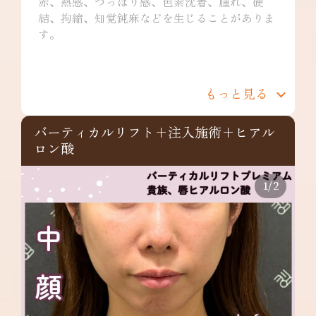
赤、熱感、つっぱり感、色素沈着、腫れ、硬
結、拘縮、知覚鈍麻などを生じることがありま
す。
もっと見る
バーティカルリフト+注入施術+ヒアル
ロン酸
1
/
2