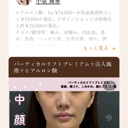
小泉 舞華
ヒアルロン酸：1cc ¥74,800~ ※別途施術料とし
て￥10,000が発生。デザインによっては特殊注
入料￥22,000が発生。
リスク/副作用：痛み、浮腫み、内出血、発
赤、熱感、つっぱり感、色素沈着、腫れ、硬
結、拘縮、知覚鈍麻などを生じることがありま
もっと見る
す。
バーティカルリフトプレミアム+注入施
術+ヒアルロン酸
1
/
2