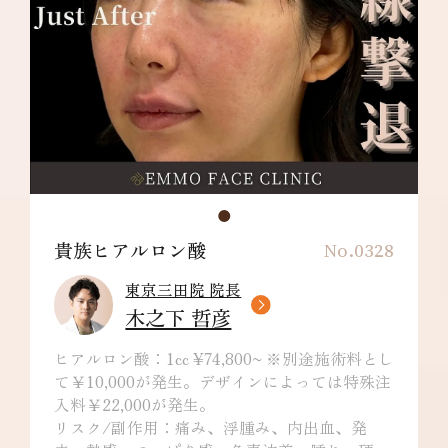
貴族ヒアルロン酸
No.0328
東京三田院 院長
木之下 哲彦
ヒアルロン酸：1cc ¥74,800~ ※別途施術料とし
て￥10,000が発生。デザインによっては特殊注
入料￥22,000が発生。
リスク/副作用：痛み、浮腫み、内出血、発