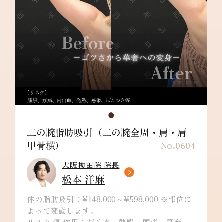
肩甲骨横：¥198,000～
リスク/副作用：だるさ・熱感・頭痛・蕁麻
疹・痒み・むくみ・発熱・咳・冷や汗・胸痛・
吸引部の皮膚が硬くなる、凹凸になる・効果に
満足できない・施術箇所の知覚の麻痺・鈍さ、
しびれ・皮膚の色素沈着などを生じることがあ
ります。
二の腕脂肪吸引（二の腕全周・肩・肩
甲骨横）
No.0604
大阪梅田院 院長
松本 洋麻
体の脂肪吸引：¥148,000～¥598,000 ※部位に
よって変動します。
リスク/副作用：だるさ・熱感・頭痛・蕁麻