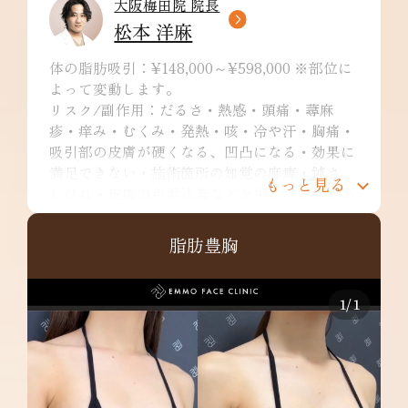
大阪梅田院 院長
松本 洋麻
体の脂肪吸引：¥148,000～¥598,000 ※部位に
よって変動します。
リスク/副作用：だるさ・熱感・頭痛・蕁麻
疹・痒み・むくみ・発熱・咳・冷や汗・胸痛・
吸引部の皮膚が硬くなる、凹凸になる・効果に
満足できない・施術箇所の知覚の麻痺・鈍さ、
もっと見る
しびれ・皮膚の色素沈着などを生じることがあ
ります。
二の腕：¥249,800～
脂肪豊胸
リスク/副作用：だるさ・熱感・頭痛・蕁麻
疹・痒み・むくみ・発熱・咳・冷や汗・胸痛・
吸引部の皮膚が硬くなる、凹凸になる・効果に
1
/
1
満足できない・施術箇所の知覚の麻痺・鈍さ、
しびれ・皮膚の色素沈着など
肩：¥148,000～
リスク/副作用：だるさ・熱感・頭痛・蕁麻
疹・痒み・むくみ・発熱・咳・冷や汗・胸痛・