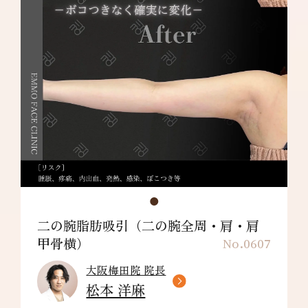
しびれ・皮膚の色素沈着などを生じることがあ
ります。
肩甲骨横：¥198,000～
リスク/副作用：だるさ・熱感・頭痛・蕁麻
疹・痒み・むくみ・発熱・咳・冷や汗・胸痛・
吸引部の皮膚が硬くなる、凹凸になる・効果に
満足できない・施術箇所の知覚の麻痺・鈍さ、
しびれ・皮膚の色素沈着などを生じることがあ
ります。
二の腕脂肪吸引（二の腕全周・肩・肩
甲骨横）
No.0607
大阪梅田院 院長
松本 洋麻