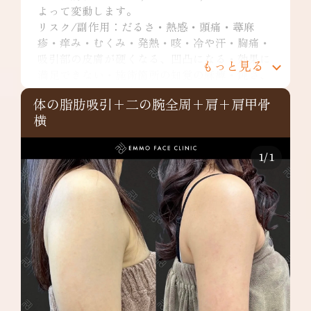
よって変動します。
リスク/副作用：だるさ・熱感・頭痛・蕁麻
疹・痒み・むくみ・発熱・咳・冷や汗・胸痛・
吸引部の皮膚が硬くなる、凹凸になる・効果に
もっと見る
満足できない・施術箇所の知覚の麻痺・鈍さ、
しびれ・皮膚の色素沈着などを生じることがあ
体の脂肪吸引+二の腕全周+肩+肩甲骨
ります。
横
二の腕全周：¥349,800～
リスク/副作用：だるさ・熱感・頭痛・蕁麻
疹・痒み・むくみ・発熱・咳・冷や汗・胸痛・
1
/
1
吸引部の皮膚が硬くなる、凹凸になる・効果に
満足できない・施術箇所の知覚の麻痺・鈍さ、
しびれ・皮膚の色素沈着など
肩：¥148,000～
リスク/副作用：だるさ・熱感・頭痛・蕁麻
疹・痒み・むくみ・発熱・咳・冷や汗・胸痛・
吸引部の皮膚が硬くなる、凹凸になる・効果に
満足できない・施術箇所の知覚の麻痺・鈍さ、
しびれ・皮膚の色素沈着などを生じることがあ