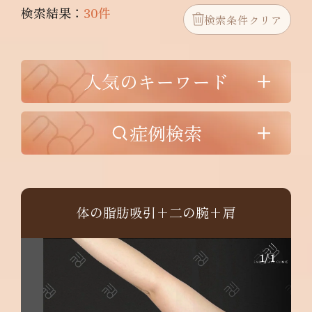
検索結果：
30件
検索条件クリア
人気のキーワード
症例検索
体の脂肪吸引+二の腕+肩
1
/
1