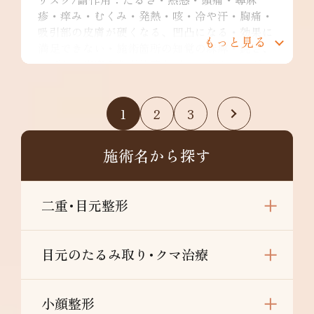
疹・痒み・むくみ・発熱・咳・冷や汗・胸痛・
吸引部の皮膚が硬くなる、凹凸になる・効果に
もっと見る
満足できない・施術箇所の知覚の麻痺・鈍さ、
しびれ・皮膚の色素沈着などを生じることがあ
ります。
二の腕全周：¥349,800～
1
2
3
リスク/副作用：だるさ・熱感・頭痛・蕁麻
疹・痒み・むくみ・発熱・咳・冷や汗・胸痛・
吸引部の皮膚が硬くなる、凹凸になる・効果に
施術名から探す
満足できない・施術箇所の知覚の麻痺・鈍さ、
しびれ・皮膚の色素沈着など
肩：¥148,000～
二重･目元整形
リスク/副作用：だるさ・熱感・頭痛・蕁麻
疹・痒み・むくみ・発熱・咳・冷や汗・胸痛・
吸引部の皮膚が硬くなる、凹凸になる・効果に
目元のたるみ取り･クマ治療
満足できない・施術箇所の知覚の麻痺・鈍さ、
しびれ・皮膚の色素沈着などを生じることがあ
ります。
小顔整形
肩甲骨横：¥198,000～