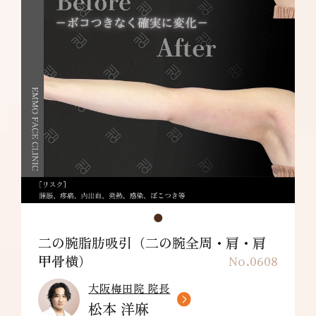
満足できない・施術箇所の知覚の麻痺・鈍さ、
しびれ・皮膚の色素沈着などを生じることがあ
ります。
肩甲骨横：¥198,000～
リスク/副作用：だるさ・熱感・頭痛・蕁麻
疹・痒み・むくみ・発熱・咳・冷や汗・胸痛・
吸引部の皮膚が硬くなる、凹凸になる・効果に
満足できない・施術箇所の知覚の麻痺・鈍さ、
しびれ・皮膚の色素沈着などを生じることがあ
ります。
二の腕脂肪吸引（二の腕全周・肩・肩
甲骨横）
No.0608
大阪梅田院 院長
松本 洋麻