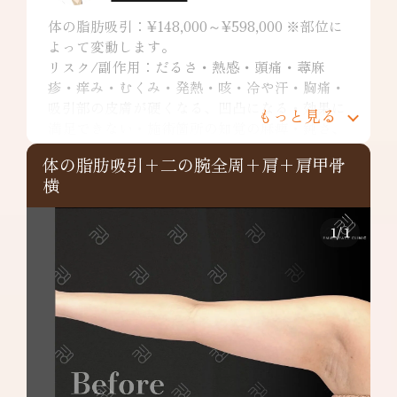
体の脂肪吸引：¥148,000～¥598,000 ※部位に
よって変動します。
リスク/副作用：だるさ・熱感・頭痛・蕁麻
疹・痒み・むくみ・発熱・咳・冷や汗・胸痛・
吸引部の皮膚が硬くなる、凹凸になる・効果に
もっと見る
満足できない・施術箇所の知覚の麻痺・鈍さ、
しびれ・皮膚の色素沈着などを生じることがあ
体の脂肪吸引+二の腕全周+肩+肩甲骨
ります。
横
二の腕全周：¥349,800～
リスク/副作用：だるさ・熱感・頭痛・蕁麻
疹・痒み・むくみ・発熱・咳・冷や汗・胸痛・
1
/
1
吸引部の皮膚が硬くなる、凹凸になる・効果に
満足できない・施術箇所の知覚の麻痺・鈍さ、
しびれ・皮膚の色素沈着など
肩：¥148,000～
リスク/副作用：だるさ・熱感・頭痛・蕁麻
疹・痒み・むくみ・発熱・咳・冷や汗・胸痛・
吸引部の皮膚が硬くなる、凹凸になる・効果に
満足できない・施術箇所の知覚の麻痺・鈍さ、