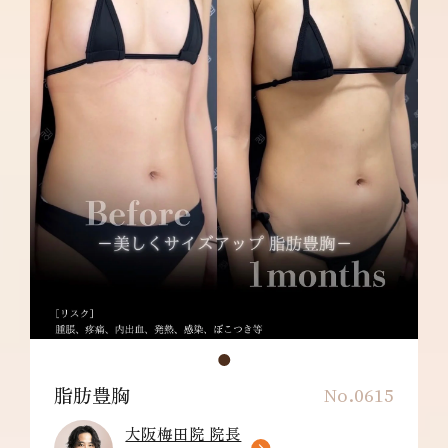
吸引部の皮膚が硬くなる、凹凸になる・効果に
満足できない・施術箇所の知覚の麻痺・鈍さ、
しびれ・皮膚の色素沈着などを生じることがあ
ります。
脂肪豊胸
No.0615
大阪梅田院 院長