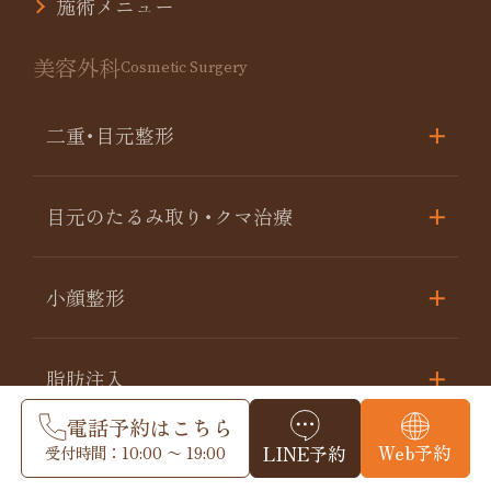
施術メニュー
美容外科
Cosmetic Surgery
二重･目元整形
目元のたるみ取り･クマ治療
小顔整形
脂肪注入
電話予約はこちら
Web予約
受付時間：10:00 〜 19:00
LINE予約
糸リフト