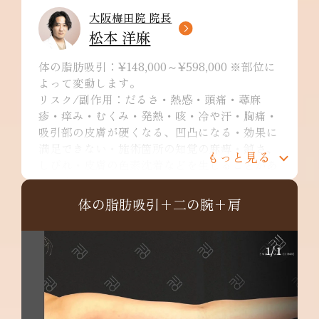
大阪梅田院 院長
松本 洋麻
体の脂肪吸引：¥148,000～¥598,000 ※部位に
よって変動します。
リスク/副作用：だるさ・熱感・頭痛・蕁麻
疹・痒み・むくみ・発熱・咳・冷や汗・胸痛・
吸引部の皮膚が硬くなる、凹凸になる・効果に
満足できない・施術箇所の知覚の麻痺・鈍さ、
もっと見る
しびれ・皮膚の色素沈着などを生じることがあ
ります。
二の腕：¥249,800～
体の脂肪吸引+二の腕+肩
リスク/副作用：だるさ・熱感・頭痛・蕁麻
疹・痒み・むくみ・発熱・咳・冷や汗・胸痛・
吸引部の皮膚が硬くなる、凹凸になる・効果に
1
/
1
満足できない・施術箇所の知覚の麻痺・鈍さ、
しびれ・皮膚の色素沈着など
肩：¥148,000～
リスク/副作用：だるさ・熱感・頭痛・蕁麻