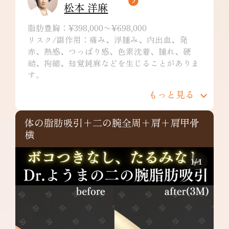
松本 洋麻
脂肪豊胸：¥398,000〜¥698,000
リスク/副作用：痛み、浮腫み、内出血、発
赤、熱感、つっぱり感、色素沈着、腫れ、硬
結、拘縮、知覚鈍麻などを生じることがありま
す。
もっと見る
体の脂肪吸引+二の腕全周+肩+肩甲骨
横
1
/
1