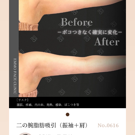
疹・痒み・むくみ・発熱・咳・冷や汗・胸痛・
吸引部の皮膚が硬くなる、凹凸になる・効果に
満足できない・施術箇所の知覚の麻痺・鈍さ、
しびれ・皮膚の色素沈着などを生じることがあ
ります。
二の腕脂肪吸引（振袖＋肩）
No.0616