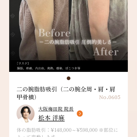
ります。
肩甲骨横：¥198,000～
リスク/副作用：だるさ・熱感・頭痛・蕁麻
疹・痒み・むくみ・発熱・咳・冷や汗・胸痛・
吸引部の皮膚が硬くなる、凹凸になる・効果に
満足できない・施術箇所の知覚の麻痺・鈍さ、
しびれ・皮膚の色素沈着などを生じることがあ
ります。
二の腕脂肪吸引（二の腕全周・肩・肩
甲骨横）
No.0605
大阪梅田院 院長
松本 洋麻
体の脂肪吸引：¥148,000～¥598,000 ※部位に
よって変動します。