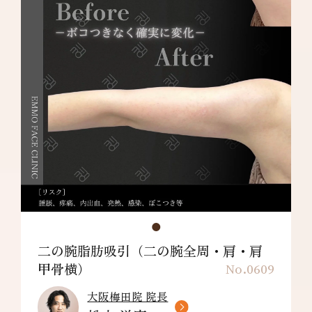
吸引部の皮膚が硬くなる、凹凸になる・効果に
満足できない・施術箇所の知覚の麻痺・鈍さ、
しびれ・皮膚の色素沈着などを生じることがあ
ります。
肩甲骨横：¥198,000～
リスク/副作用：だるさ・熱感・頭痛・蕁麻
疹・痒み・むくみ・発熱・咳・冷や汗・胸痛・
吸引部の皮膚が硬くなる、凹凸になる・効果に
満足できない・施術箇所の知覚の麻痺・鈍さ、
しびれ・皮膚の色素沈着などを生じることがあ
ります。
二の腕脂肪吸引（二の腕全周・肩・肩
甲骨横）
No.0609
大阪梅田院 院長