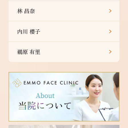
林 昌奈
内川 櫻子
鵜原 有里