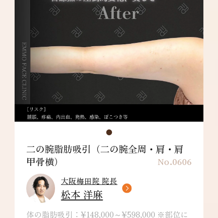
しびれ・皮膚の色素沈着などを生じることがあ
ります。
肩甲骨横：¥198,000～
リスク/副作用：だるさ・熱感・頭痛・蕁麻
疹・痒み・むくみ・発熱・咳・冷や汗・胸痛・
吸引部の皮膚が硬くなる、凹凸になる・効果に
満足できない・施術箇所の知覚の麻痺・鈍さ、
しびれ・皮膚の色素沈着などを生じることがあ
ります。
二の腕脂肪吸引（二の腕全周・肩・肩
甲骨横）
No.0606
大阪梅田院 院長
松本 洋麻
体の脂肪吸引：¥148,000～¥598,000 ※部位に