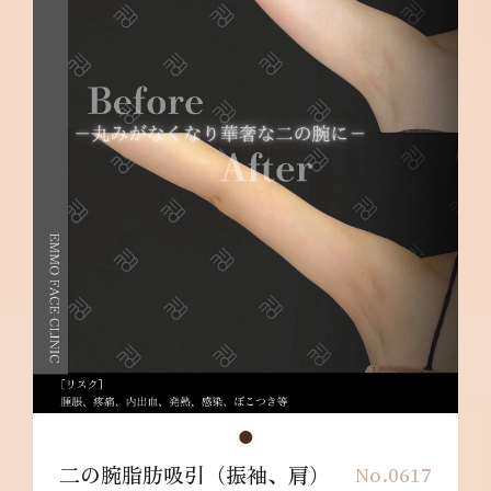
二の腕脂肪吸引（振袖、肩）
No.0617