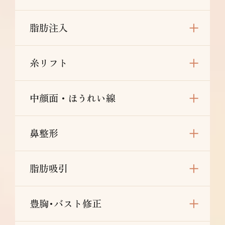
リスク/副作用：だるさ・熱感・頭痛・蕁麻
疹・痒み・むくみ・発熱・咳・冷や汗・胸痛・
脂肪注入
吸引部の皮膚が硬くなる、凹凸になる・効果に
満足できない・施術箇所の知覚の麻痺・鈍さ、
しびれ・皮膚の色素沈着などを生じることがあ
糸リフト
ります。
中顔面・ほうれい線
鼻整形
脂肪吸引
豊胸･バスト修正