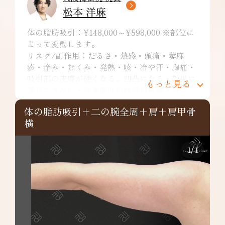
松本 洋麻
体の脂肪吸引：¥148,000～¥598,000 ※部位に
よって変動します。
リスク/副作用：だるさ・熱感・頭痛・蕁麻
疹・痒み・むくみ・発熱・咳・冷や汗・胸痛・
吸引部の皮膚が硬くなる、凹凸になる・効果に
もっと見る
満足できない・施術箇所の知覚の麻痺・鈍さ、
しびれ・皮膚の色素沈着などを生じることがあ
体の脂肪吸引+二の腕全周+肩+肩甲骨
ります。
横
二の腕全周：¥349,800～
リスク/副作用：だるさ・熱感・頭痛・蕁麻
疹・痒み・むくみ・発熱・咳・冷や汗・胸痛・
1
/
1
吸引部の皮膚が硬くなる、凹凸になる・効果に
満足できない・施術箇所の知覚の麻痺・鈍さ、
しびれ・皮膚の色素沈着など
肩：¥148,000～
リスク/副作用：だるさ・熱感・頭痛・蕁麻
疹・痒み・むくみ・発熱・咳・冷や汗・胸痛・