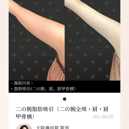
二の腕脂肪吸引（二の腕全周・肩・肩
甲骨横）
No.0610
大阪梅田院 院長