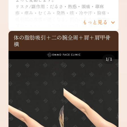
リスク/副作用：だるさ・熱感・頭痛・蕁麻
疹・痒み・むくみ・発熱・咳・冷や汗・胸痛・
吸引部の皮膚が硬くなる、凹凸になる・効果に
もっと見る
満足できない・施術箇所の知覚の麻痺・鈍さ、
しびれ・皮膚の色素沈着などを生じることがあ
体の脂肪吸引+二の腕全周+肩+肩甲骨
ります。
横
二の腕全周：¥349,800～
リスク/副作用：だるさ・熱感・頭痛・蕁麻
疹・痒み・むくみ・発熱・咳・冷や汗・胸痛・
1
/
1
吸引部の皮膚が硬くなる、凹凸になる・効果に
満足できない・施術箇所の知覚の麻痺・鈍さ、
しびれ・皮膚の色素沈着など
肩：¥148,000～
リスク/副作用：だるさ・熱感・頭痛・蕁麻
疹・痒み・むくみ・発熱・咳・冷や汗・胸痛・
吸引部の皮膚が硬くなる、凹凸になる・効果に
満足できない・施術箇所の知覚の麻痺・鈍さ、
しびれ・皮膚の色素沈着などを生じることがあ
ります。