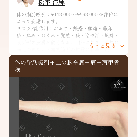
松本 洋麻
体の脂肪吸引：¥148,000～¥598,000 ※部位に
よって変動します。
リスク/副作用：だるさ・熱感・頭痛・蕁麻
疹・痒み・むくみ・発熱・咳・冷や汗・胸痛・
吸引部の皮膚が硬くなる、凹凸になる・効果に
もっと見る
満足できない・施術箇所の知覚の麻痺・鈍さ、
しびれ・皮膚の色素沈着などを生じることがあ
体の脂肪吸引+二の腕全周+肩+肩甲骨
ります。
横
二の腕全周：¥349,800～
リスク/副作用：だるさ・熱感・頭痛・蕁麻
疹・痒み・むくみ・発熱・咳・冷や汗・胸痛・
1
/
1
吸引部の皮膚が硬くなる、凹凸になる・効果に
満足できない・施術箇所の知覚の麻痺・鈍さ、
しびれ・皮膚の色素沈着など
肩：¥148,000～
リスク/副作用：だるさ・熱感・頭痛・蕁麻
疹・痒み・むくみ・発熱・咳・冷や汗・胸痛・
吸引部の皮膚が硬くなる、凹凸になる・効果に