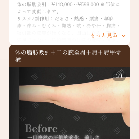
体の脂肪吸引：¥148,000～¥598,000 ※部位に
よって変動します。
リスク/副作用：だるさ・熱感・頭痛・蕁麻
疹・痒み・むくみ・発熱・咳・冷や汗・胸痛・
吸引部の皮膚が硬くなる、凹凸になる・効果に
もっと見る
満足できない・施術箇所の知覚の麻痺・鈍さ、
しびれ・皮膚の色素沈着などを生じることがあ
体の脂肪吸引+二の腕全周+肩+肩甲骨
ります。
横
二の腕全周：¥349,800～
リスク/副作用：だるさ・熱感・頭痛・蕁麻
疹・痒み・むくみ・発熱・咳・冷や汗・胸痛・
1
/
1
吸引部の皮膚が硬くなる、凹凸になる・効果に
満足できない・施術箇所の知覚の麻痺・鈍さ、
しびれ・皮膚の色素沈着など
肩：¥148,000～
リスク/副作用：だるさ・熱感・頭痛・蕁麻
疹・痒み・むくみ・発熱・咳・冷や汗・胸痛・
吸引部の皮膚が硬くなる、凹凸になる・効果に
満足できない・施術箇所の知覚の麻痺・鈍さ、