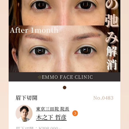
眉下切開
No.0483
東京三田院 院長
木之下 哲彦
眉下切開：¥398,000～