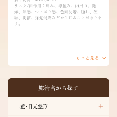
リスク/副作用：痛み、浮腫み、内出血、発
赤、熱感、つっぱり感、色素沈着、腫れ、硬
結、拘縮、知覚鈍麻などを生じることがありま
す。
もっと見る
施術名から探す
二重･目元整形