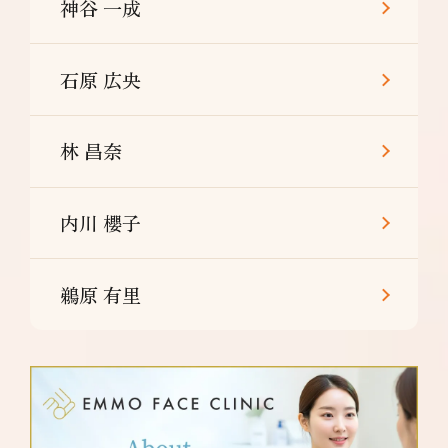
神谷 一成
石原 広央
林 昌奈
内川 櫻子
鵜原 有里