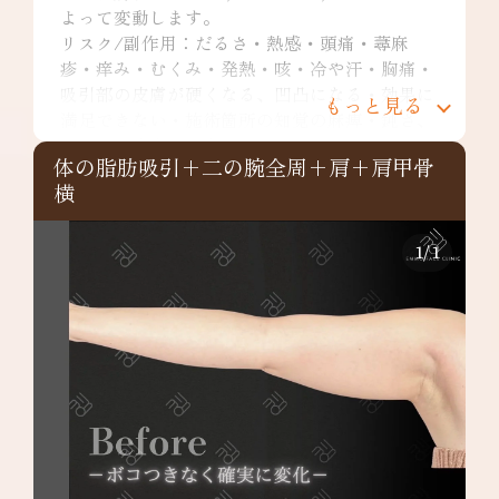
よって変動します。
リスク/副作用：だるさ・熱感・頭痛・蕁麻
疹・痒み・むくみ・発熱・咳・冷や汗・胸痛・
吸引部の皮膚が硬くなる、凹凸になる・効果に
もっと見る
満足できない・施術箇所の知覚の麻痺・鈍さ、
しびれ・皮膚の色素沈着などを生じることがあ
体の脂肪吸引+二の腕全周+肩+肩甲骨
ります。
横
二の腕全周：¥349,800～
リスク/副作用：だるさ・熱感・頭痛・蕁麻
疹・痒み・むくみ・発熱・咳・冷や汗・胸痛・
1
/
1
吸引部の皮膚が硬くなる、凹凸になる・効果に
満足できない・施術箇所の知覚の麻痺・鈍さ、
しびれ・皮膚の色素沈着など
肩：¥148,000～
リスク/副作用：だるさ・熱感・頭痛・蕁麻
疹・痒み・むくみ・発熱・咳・冷や汗・胸痛・
吸引部の皮膚が硬くなる、凹凸になる・効果に
満足できない・施術箇所の知覚の麻痺・鈍さ、
しびれ・皮膚の色素沈着などを生じることがあ