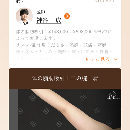
肩）
No.0620
医師
神谷 一成
体の脂肪吸引：¥148,000～¥598,000 ※部位に
よって変動します。
リスク/副作用：だるさ・熱感・頭痛・蕁麻
疹・痒み・むくみ・発熱・咳・冷や汗・胸痛・
もっと見る
吸引部の皮膚が硬くなる、凹凸になる・効果に
満足できない・施術箇所の知覚の麻痺・鈍さ、
しびれ・皮膚の色素沈着などを生じることがあ
体の脂肪吸引+二の腕+肩
ります。
二の腕全周：¥349,800～
リスク/副作用：だるさ・熱感・頭痛・蕁麻
1
/
1
疹・痒み・むくみ・発熱・咳・冷や汗・胸痛・
吸引部の皮膚が硬くなる、凹凸になる・効果に
満足できない・施術箇所の知覚の麻痺・鈍さ、
しびれ・皮膚の色素沈着など
肩：¥148,000～