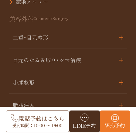
施術メニュー
美容外科
Cosmetic Surgery
二重･目元整形
目元のたるみ取り･クマ治療
小顔整形
脂肪注入
電話予約はこちら
Web予約
受付時間：10:00 〜 19:00
LINE予約
糸リフト