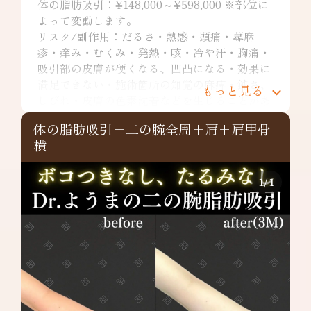
体の脂肪吸引：¥148,000～¥598,000 ※部位に
よって変動します。
リスク/副作用：だるさ・熱感・頭痛・蕁麻
疹・痒み・むくみ・発熱・咳・冷や汗・胸痛・
吸引部の皮膚が硬くなる、凹凸になる・効果に
満足できない・施術箇所の知覚の麻痺・鈍さ、
もっと見る
しびれ・皮膚の色素沈着などを生じることがあ
ります。
体の脂肪吸引+二の腕全周+肩+肩甲骨
二の腕全周：¥349,800～
横
リスク/副作用：だるさ・熱感・頭痛・蕁麻
疹・痒み・むくみ・発熱・咳・冷や汗・胸痛・
吸引部の皮膚が硬くなる、凹凸になる・効果に
1
/
1
満足できない・施術箇所の知覚の麻痺・鈍さ、
しびれ・皮膚の色素沈着など
肩：¥148,000～
リスク/副作用：だるさ・熱感・頭痛・蕁麻
疹・痒み・むくみ・発熱・咳・冷や汗・胸痛・
吸引部の皮膚が硬くなる、凹凸になる・効果に
満足できない・施術箇所の知覚の麻痺・鈍さ、
しびれ・皮膚の色素沈着などを生じることがあ