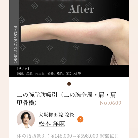
ります。
肩甲骨横：¥198,000～
リスク/副作用：だるさ・熱感・頭痛・蕁麻
疹・痒み・むくみ・発熱・咳・冷や汗・胸痛・
吸引部の皮膚が硬くなる、凹凸になる・効果に
満足できない・施術箇所の知覚の麻痺・鈍さ、
しびれ・皮膚の色素沈着などを生じることがあ
ります。
二の腕脂肪吸引（二の腕全周・肩・肩
甲骨横）
No.0609
大阪梅田院 院長
松本 洋麻
体の脂肪吸引：¥148,000～¥598,000 ※部位に