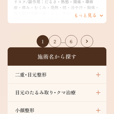
リスク/副作用：だるさ・熱感・頭痛・蕁麻
疹・痒み・むくみ・発熱・咳・冷や汗・胸痛・
吸引部の皮膚が硬くなる、凹凸になる・効果に
もっと見る
満足できない・施術箇所の知覚の麻痺・鈍さ、
しびれ・皮膚の色素沈着などを生じることがあ
ります。
二の腕全周：¥349,800～
1
2
6
…
リスク/副作用：だるさ・熱感・頭痛・蕁麻
疹・痒み・むくみ・発熱・咳・冷や汗・胸痛・
吸引部の皮膚が硬くなる、凹凸になる・効果に
施術名から探す
満足できない・施術箇所の知覚の麻痺・鈍さ、
しびれ・皮膚の色素沈着など
肩：¥148,000～
二重･目元整形
リスク/副作用：だるさ・熱感・頭痛・蕁麻
疹・痒み・むくみ・発熱・咳・冷や汗・胸痛・
吸引部の皮膚が硬くなる、凹凸になる・効果に
目元のたるみ取り･クマ治療
満足できない・施術箇所の知覚の麻痺・鈍さ、
しびれ・皮膚の色素沈着などを生じることがあ
ります。
小顔整形
肩甲骨横：¥198,000～