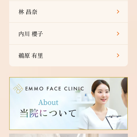
林 昌奈
内川 櫻子
鵜原 有里