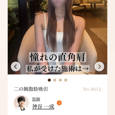
満足できない・施術箇所の知覚の麻痺・鈍さ、
しびれ・皮膚の色素沈着などを生じることがあ
ります。
ブラファット：正面背面 ¥159,800～
リスク/副作用：だるさ・熱感・頭痛・蕁麻
疹・痒み・むくみ・発熱・咳・冷や汗・胸痛・
吸引部の皮膚が硬くなる、凹凸になる・効果に
満足できない・施術箇所の知覚の麻痺・鈍さ、
しびれ・皮膚の色素沈着など
二の腕脂肪吸引
No.0612
医師
神谷 一成