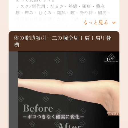
リスク/副作用：だるさ・熱感・頭痛・蕁麻
疹・痒み・むくみ・発熱・咳・冷や汗・胸痛・
吸引部の皮膚が硬くなる、凹凸になる・効果に
もっと見る
満足できない・施術箇所の知覚の麻痺・鈍さ、
しびれ・皮膚の色素沈着などを生じることがあ
体の脂肪吸引+二の腕全周+肩+肩甲骨
ります。
横
二の腕全周：¥349,800～
リスク/副作用：だるさ・熱感・頭痛・蕁麻
疹・痒み・むくみ・発熱・咳・冷や汗・胸痛・
1
/
1
吸引部の皮膚が硬くなる、凹凸になる・効果に
満足できない・施術箇所の知覚の麻痺・鈍さ、
しびれ・皮膚の色素沈着など
肩：¥148,000～
リスク/副作用：だるさ・熱感・頭痛・蕁麻
疹・痒み・むくみ・発熱・咳・冷や汗・胸痛・
吸引部の皮膚が硬くなる、凹凸になる・効果に
満足できない・施術箇所の知覚の麻痺・鈍さ、
しびれ・皮膚の色素沈着などを生じることがあ
ります。