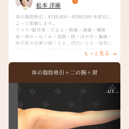
松本 洋麻
体の脂肪吸引：¥148,000～¥598,000 ※部位に
よって変動します。
リスク/副作用：だるさ・熱感・頭痛・蕁麻
疹・痒み・むくみ・発熱・咳・冷や汗・胸痛・
吸引部の皮膚が硬くなる、凹凸になる・効果に
満足できない・施術箇所の知覚の麻痺・鈍さ、
もっと見る
しびれ・皮膚の色素沈着などを生じることがあ
ります。
二の腕：¥249,800～
体の脂肪吸引+二の腕+肩
リスク/副作用：だるさ・熱感・頭痛・蕁麻
疹・痒み・むくみ・発熱・咳・冷や汗・胸痛・
吸引部の皮膚が硬くなる、凹凸になる・効果に
1
/
1
満足できない・施術箇所の知覚の麻痺・鈍さ、
しびれ・皮膚の色素沈着など
肩：¥148,000～
リスク/副作用：だるさ・熱感・頭痛・蕁麻
疹・痒み・むくみ・発熱・咳・冷や汗・胸痛・