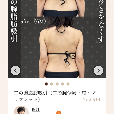
満足できない・施術箇所の知覚の麻痺・鈍さ、
しびれ・皮膚の色素沈着などを生じることがあ
ります。
二の腕脂肪吸引（二の腕全周・肩・ブ
ラファット）
No.0614
医師