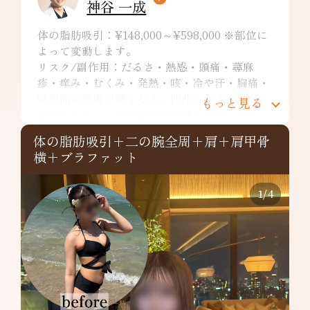
神谷 一成
体の脂肪吸引：¥148,000～¥598,000 ※部位に
よって変動します。
リスク/副作用：だるさ・熱感・頭痛・蕁麻
疹・痒み・むくみ・発熱・咳・冷や汗・胸痛・
吸引部の皮膚が硬くなる、凹凸になる・効果に
もっと見る
満足できない・施術箇所の知覚の麻痺・鈍さ、
しびれ・皮膚の色素沈着などを生じることがあ
体の脂肪吸引+二の腕全周+肩+肩甲骨
ります。
横+ブラファット
二の腕全周：¥349,800～
リスク/副作用：だるさ・熱感・頭痛・蕁麻
疹・痒み・むくみ・発熱・咳・冷や汗・胸痛・
1
/
4
吸引部の皮膚が硬くなる、凹凸になる・効果に
満足できない・施術箇所の知覚の麻痺・鈍さ、
しびれ・皮膚の色素沈着など
肩：¥148,000～
リスク/副作用：だるさ・熱感・頭痛・蕁麻
疹・痒み・むくみ・発熱・咳・冷や汗・胸痛・
吸引部の皮膚が硬くなる、凹凸になる・効果に