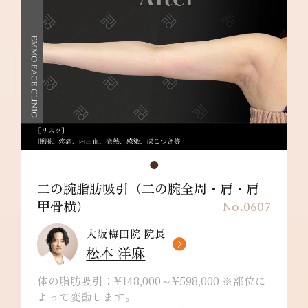
肩甲骨横：¥198,000～
リスク/副作用：だるさ・熱感・頭痛・蕁麻
疹・痒み・むくみ・発熱・咳・冷や汗・胸痛・
吸引部の皮膚が硬くなる、凹凸になる・効果に
満足できない・施術箇所の知覚の麻痺・鈍さ、
しびれ・皮膚の色素沈着などを生じることがあ
ります。
二の腕脂肪吸引（二の腕全周・肩・肩
甲骨横）
No.0607
大阪梅田院 院長
松本 洋麻
体の脂肪吸引：¥148,000～¥598,000 ※部位に
よって変動します。