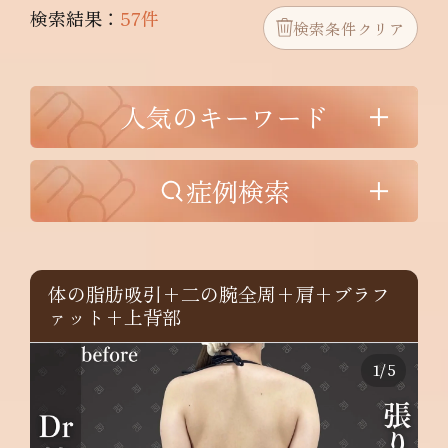
検索結果：
57件
検索条件クリア
人気のキーワード
症例検索
体の脂肪吸引+二の腕全周+肩+ブラフ
ァット+上背部
1
/
5