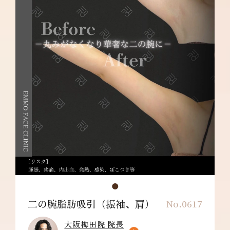
リスク/副作用：だるさ・熱感・頭痛・蕁麻
疹・痒み・むくみ・発熱・咳・冷や汗・胸痛・
吸引部の皮膚が硬くなる、凹凸になる・効果に
満足できない・施術箇所の知覚の麻痺・鈍さ、
しびれ・皮膚の色素沈着などを生じることがあ
ります。
二の腕脂肪吸引（振袖、肩）
No.0617
大阪梅田院 院長