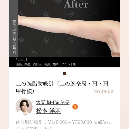
ります。
肩甲骨横：¥198,000～
リスク/副作用：だるさ・熱感・頭痛・蕁麻
疹・痒み・むくみ・発熱・咳・冷や汗・胸痛・
吸引部の皮膚が硬くなる、凹凸になる・効果に
満足できない・施術箇所の知覚の麻痺・鈍さ、
しびれ・皮膚の色素沈着などを生じることがあ
ります。
二の腕脂肪吸引（二の腕全周・肩・肩
甲骨横）
No.0608
大阪梅田院 院長
松本 洋麻
体の脂肪吸引：¥148,000～¥598,000 ※部位に
よって変動します。