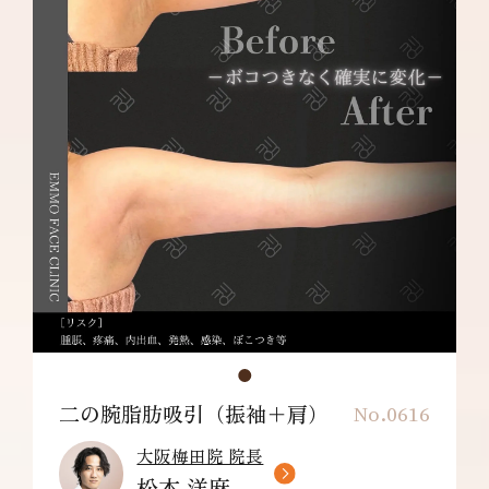
吸引部の皮膚が硬くなる、凹凸になる・効果に
満足できない・施術箇所の知覚の麻痺・鈍さ、
しびれ・皮膚の色素沈着などを生じることがあ
ります。
二の腕脂肪吸引（振袖＋肩）
No.0616
大阪梅田院 院長
松本 洋麻