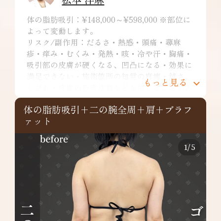
体の脂肪吸引：¥148,000～¥598,000 ※部位に
よって変動します。
リスク/副作用：だるさ・熱感・頭痛・蕁麻
疹・痒み・むくみ・発熱・咳・冷や汗・胸痛・
吸引部の皮膚が硬くなる、凹凸になる・効果に
満足できない・施術箇所の知覚の麻痺・鈍さ、
もっと見る
しびれ・皮膚の色素沈着などを生じることがあ
ります。
体の脂肪吸引+二の腕全周+肩+ブラフ
二の腕：¥249,800～
ァット
リスク/副作用：だるさ・熱感・頭痛・蕁麻
疹・痒み・むくみ・発熱・咳・冷や汗・胸痛・
吸引部の皮膚が硬くなる、凹凸になる・効果に
1
/
5
満足できない・施術箇所の知覚の麻痺・鈍さ、
しびれ・皮膚の色素沈着など
肩：¥148,000～
リスク/副作用：だるさ・熱感・頭痛・蕁麻
疹・痒み・むくみ・発熱・咳・冷や汗・胸痛・
吸引部の皮膚が硬くなる、凹凸になる・効果に