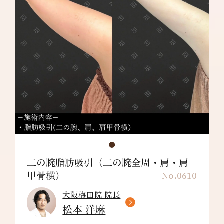
ります。
肩甲骨横：¥198,000～
リスク/副作用：だるさ・熱感・頭痛・蕁麻
疹・痒み・むくみ・発熱・咳・冷や汗・胸痛・
吸引部の皮膚が硬くなる、凹凸になる・効果に
満足できない・施術箇所の知覚の麻痺・鈍さ、
しびれ・皮膚の色素沈着などを生じることがあ
ります。
ブラファット：正面背面 ¥159,800～
リスク/副作用：だるさ・熱感・頭痛・蕁麻
疹・痒み・むくみ・発熱・咳・冷や汗・胸痛・
吸引部の皮膚が硬くなる、凹凸になる・効果に
満足できない・施術箇所の知覚の麻痺・鈍さ、
しびれ・皮膚の色素沈着など
二の腕脂肪吸引（二の腕全周・肩・肩
甲骨横）
No.0610
大阪梅田院 院長
松本 洋麻