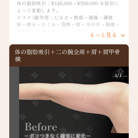
体の脂肪吸引：¥148,000～¥598,000 ※部位に
よって変動します。
リスク/副作用：だるさ・熱感・頭痛・蕁麻
疹・痒み・むくみ・発熱・咳・冷や汗・胸痛・
吸引部の皮膚が硬くなる、凹凸になる・効果に
もっと見る
満足できない・施術箇所の知覚の麻痺・鈍さ、
しびれ・皮膚の色素沈着などを生じることがあ
体の脂肪吸引+二の腕全周+肩+肩甲骨
ります。
横
二の腕全周：¥349,800～
リスク/副作用：だるさ・熱感・頭痛・蕁麻
疹・痒み・むくみ・発熱・咳・冷や汗・胸痛・
1
/
1
吸引部の皮膚が硬くなる、凹凸になる・効果に
満足できない・施術箇所の知覚の麻痺・鈍さ、
しびれ・皮膚の色素沈着など
肩：¥148,000～
リスク/副作用：だるさ・熱感・頭痛・蕁麻
疹・痒み・むくみ・発熱・咳・冷や汗・胸痛・
吸引部の皮膚が硬くなる、凹凸になる・効果に
満足できない・施術箇所の知覚の麻痺・鈍さ、
しびれ・皮膚の色素沈着などを生じることがあ