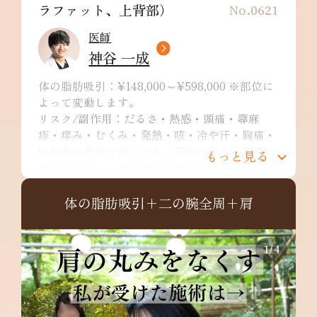
ラファット、上背部）
No.0621
医師
神谷 一成
体の脂肪吸引：¥148,000～¥598,000 ※部位に
よって変動します。
リスク/副作用：だるさ・熱感・頭痛・蕁麻
疹・痒み・むくみ・発熱・咳・冷や汗・胸痛・
吸引部の皮膚が硬くなる、凹凸になる・効果に
もっと見る
満足できない・施術箇所の知覚の麻痺・鈍さ、
しびれ・皮膚の色素沈着などを生じることがあ
ります。
体の脂肪吸引+二の腕全周+肩
二の腕全周：¥349,800～
リスク/副作用：だるさ・熱感・頭痛・蕁麻
疹・痒み・むくみ・発熱・咳・冷や汗・胸痛・
1
/
4
吸引部の皮膚が硬くなる、凹凸になる・効果に
満足できない・施術箇所の知覚の麻痺・鈍さ、
しびれ・皮膚の色素沈着など
肩：¥148,000～