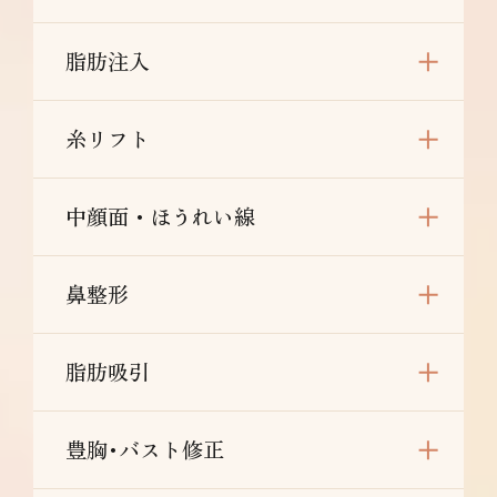
リスク/副作用：だるさ・熱感・頭痛・蕁麻
疹・痒み・むくみ・発熱・咳・冷や汗・胸痛・
脂肪注入
吸引部の皮膚が硬くなる、凹凸になる・効果に
満足できない・施術箇所の知覚の麻痺・鈍さ、
しびれ・皮膚の色素沈着などを生じることがあ
糸リフト
ります。
中顔面・ほうれい線
鼻整形
脂肪吸引
豊胸･バスト修正