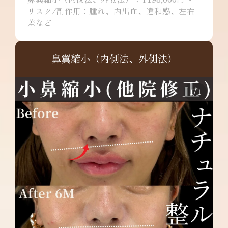
リスク/副作用：腫れ、内出血、違和感、左右
差など
鼻翼縮小（内側法、外側法）
1
/
1