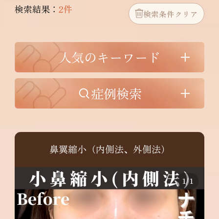
検索結果：
2件
検索条件クリア
人気のキーワード
症例検索
鼻翼縮小（内側法、外側法）
1
/
1