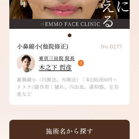
小鼻縮小(他院修正)
No.0277
東京三田院 院長
木之下 哲彦
鼻翼縮小（内側法、外側法）：¥198,000円〜
リスク/副作用：腫れ、内出血、違和感、左右
差など
施術名から探す