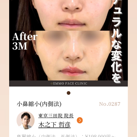
小鼻縮小(内側法)
No.0287
東京三田院 院長
木之下 哲彦
鼻翼縮小（内側法、外側法）：¥198,000円〜