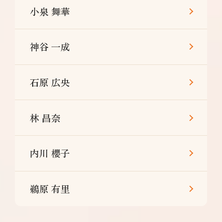
小泉 舞華
神谷 一成
石原 広央
林 昌奈
内川 櫻子
鵜原 有里