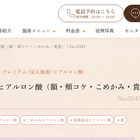
電話予約はこちら
受付時間：10:00 〜 19:00
師紹介
施術メニュー
料金表
症例写真
モニタ
（額・頬コケ・こめかみ・貴族）｜No.0343
トプレミアム/注入施術/ヒアルロン酸
ヒアルロン酸（額・頬コケ・こめかみ・貴
No.034
アルロン酸
＃こめかみヒアルロン酸
＃鼻翼基部ヒアルロン酸
＃顔