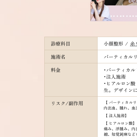
診療科目
小顔整形
/
糸
施術名
バーティカル
料金
･バーティカ
･注入施術
･ヒアルロン酸
生。デザインに
リスク/副作用
【 バーティカル
内出血、腫れ、血
【 注入施術】
【 ヒアルロン酸】
痛み、浮腫み、内
縮、知覚鈍麻など