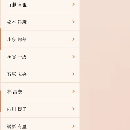
百瀬 直也
松本 洋麻
小泉 舞華
神谷 一成
石原 広央
林 昌奈
内川 櫻子
鵜原 有里