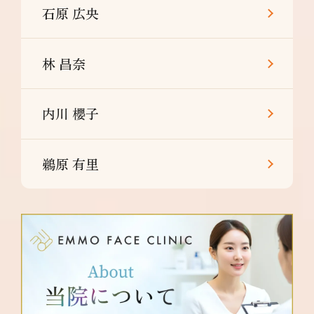
石原 広央
林 昌奈
内川 櫻子
鵜原 有里