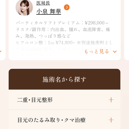
医局長
小泉 舞華
バーティカルリフトプレミアム：¥298,000～
リスク/副作用：内出血、腫れ、血流障害、痛
み、発熱、つっぱり感など
ヒアルロン酸：1cc ¥74,800~ ※別途施術料とし
て￥10,000が発生。デザインによっては特殊注
もっと見る
入料￥22,000が発生。
リスク/副作用：痛み、浮腫み、内出血、発
赤、熱感、つっぱり感、色素沈着、腫れ、硬
結、拘縮、知覚鈍麻などを生じることがありま
施術名から探す
す。
二重･目元整形
目元のたるみ取り･クマ治療