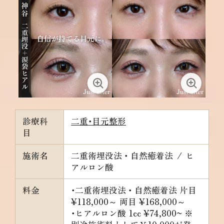
診療科
二重･目元整形
目
施術名
二重術埋没法・自然癒着法
/
ヒ
アルロン酸
料金
･二重術埋没法・自然癒着法
片目
¥118,000～ 両目 ¥168,000～
･ヒアルロン酸
1cc ¥74,800~ ※