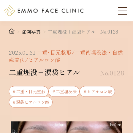
>
症例写真
>
二重埋没+涙袋ヒアル｜No.0128
2025.01.31
二重･目元整形/二重術埋没法・自然
癒着法/ヒアルロン酸
二重埋没+涙袋ヒアル
No.0128
＃二重・目元整形
＃二重埋没法
＃ヒアルロン酸
＃涙袋ヒアルロン酸