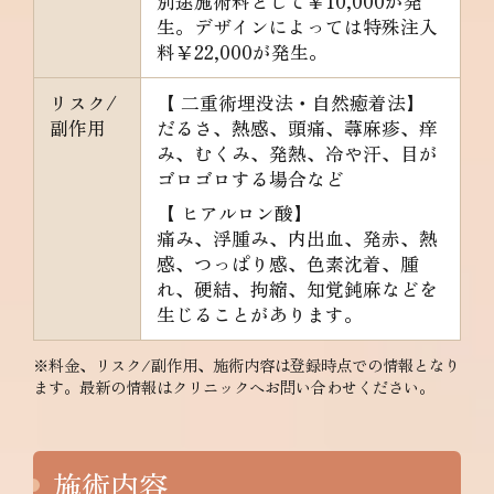
別途施術料として￥10,000が発
生。デザインによっては特殊注入
料￥22,000が発生。
リスク/
【 二重術埋没法・自然癒着法】
副作用
だるさ、熱感、頭痛、蕁麻疹、痒
み、むくみ、発熱、冷や汗、目が
ゴロゴロする場合など
【 ヒアルロン酸】
痛み、浮腫み、内出血、発赤、熱
感、つっぱり感、色素沈着、腫
れ、硬結、拘縮、知覚鈍麻などを
生じることがあります。
※料金、リスク/副作用、施術内容は登録時点での情報となり
ます。最新の情報はクリニックへお問い合わせください。
施術内容