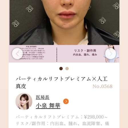
バーティカルリフトプレミアム×人工
真皮
No.0568
医局長
小泉 舞華
バーティカルリフトプレミアム：¥298,000～
リスク/副作用：内出血、腫れ、血流障害、痛