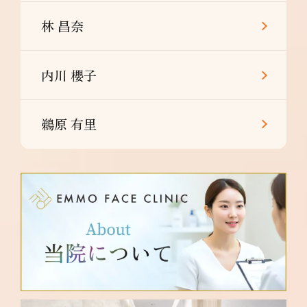
林 昌奈
内川 櫻子
鵜原 有里