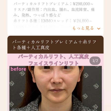
バーティカルリフトプレミアム：¥298,000～
リスク/副作用：内出血、腫れ、血流障害、痛
み、発熱、つっぱり感など
糸リフト各種：EMMOスレッド：￥24,800～
TESSリフト：￥34,800～ アンカーDX：
もっと見る
￥83,200～
リスク/副作用：痛み・浮腫み・内出血・発
バーティカルリフトプレミアム+糸リフ
赤・熱感・つっぱり感・色素沈着・腫れ・硬結
ト各種+人工真皮
拘縮・知覚鈍麻など
1
/
2