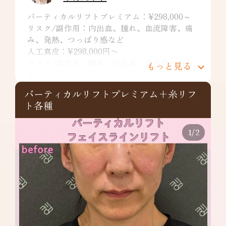
バーティカルリフトプレミアム：¥298,000～
リスク/副作用：内出血、腫れ、血流障害、痛
み、発熱、つっぱり感など
人工真皮：¥298,000円〜
リスク/副作用：腫れ、内出血、違和感、左右
もっと見る
差など
ヒアルロン酸：1cc ¥74,800~ ※別途施術料とし
バーティカルリフトプレミアム+糸リフ
て￥10,000が発生。デザインによっては特殊注
ト各種
入料￥22,000が発生。
リスク/副作用：痛み、浮腫み、内出血、発
赤、熱感、つっぱり感、色素沈着、腫れ、硬
1
/
2
結、拘縮、知覚鈍麻などを生じることがありま
す。