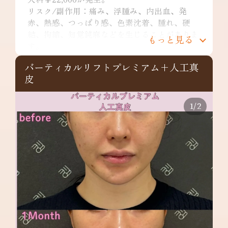
リスク/副作用：痛み、浮腫み、内出血、発
赤、熱感、つっぱり感、色素沈着、腫れ、硬
結、拘縮、知覚鈍麻などを生じることがありま
もっと見る
す。
バーティカルリフトプレミアム+人工真
皮
1
/
2