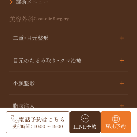
施術メニュー
美容外科
Cosmetic Surgery
二重･目元整形
目元のたるみ取り･クマ治療
小顔整形
脂肪注入
電話予約はこちら
Web予約
受付時間：10:00 〜 19:00
LINE予約
糸リフト