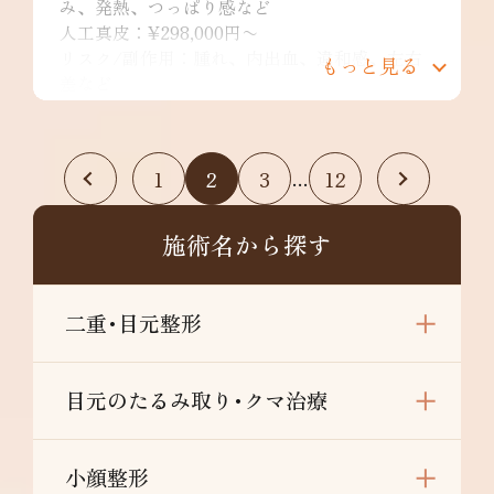
み、発熱、つっぱり感など
人工真皮：¥298,000円〜
リスク/副作用：腫れ、内出血、違和感、左右
もっと見る
差など
1
2
3
12
…
施術名から探す
二重･目元整形
目元のたるみ取り･クマ治療
小顔整形