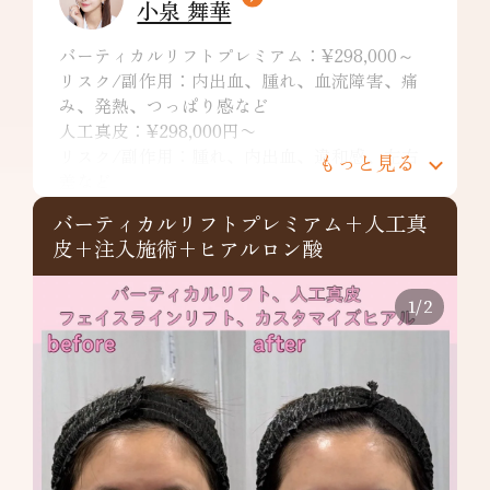
小泉 舞華
バーティカルリフトプレミアム：¥298,000～
リスク/副作用：内出血、腫れ、血流障害、痛
み、発熱、つっぱり感など
人工真皮：¥298,000円〜
リスク/副作用：腫れ、内出血、違和感、左右
もっと見る
差など
バーティカルリフトプレミアム+人工真
皮+注入施術+ヒアルロン酸
1
/
2