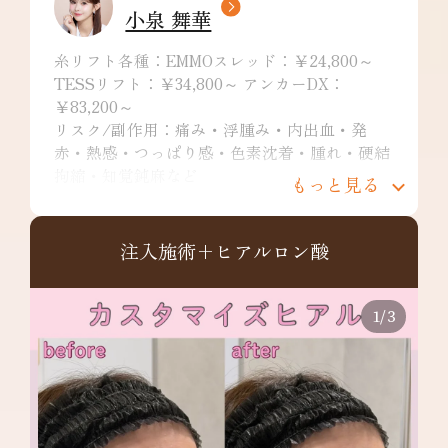
小泉 舞華
糸リフト各種：EMMOスレッド：￥24,800～
TESSリフト：￥34,800～ アンカーDX：
￥83,200～
リスク/副作用：痛み・浮腫み・内出血・発
赤・熱感・つっぱり感・色素沈着・腫れ・硬結
拘縮・知覚鈍麻など
もっと見る
注入施術+ヒアルロン酸
1
/
3