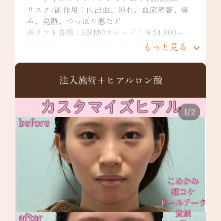
リスク/副作用：内出血、腫れ、血流障害、痛
み、発熱、つっぱり感など
糸リフト各種：EMMOスレッド：￥24,800～
TESSリフト：￥34,800～ アンカーDX：
もっと見る
￥83,200～
リスク/副作用：痛み・浮腫み・内出血・発
赤・熱感・つっぱり感・色素沈着・腫れ・硬結
注入施術+ヒアルロン酸
拘縮・知覚鈍麻など
人工真皮：¥298,000円〜
リスク/副作用：腫れ、内出血、違和感、左右
1
/
2
差など