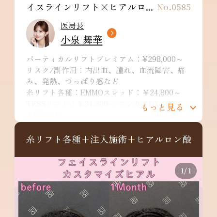
イスラインリフト×ヒアルロ...
No.0585
医局長
小泉 舞華
バーティカルリフトプレミアム：¥298,000～
リスク/副作用：内出血、腫れ、血流障害、痛
み、発熱、つっぱり感など
糸リフト各種：EMMOスレッド：￥24,800～
TESSリフト：￥34,800～ アンカーDX：
もっと見る
￥83,200～
リスク/副作用：痛み・浮腫み・内出血・発
赤・熱感・つっぱり感・色素沈着・腫れ・硬結
糸リフト各種+注入施術+ヒアルロン酸
拘縮・知覚鈍麻など
ヒアルロン酸：1cc ¥74,800~ ※別途施術料とし
て￥10,000が発生。デザインによっては特殊注
1
/
1
入料￥22,000が発生。
リスク/副作用：痛み、浮腫み、内出血、発
赤、熱感、つっぱり感、色素沈着、腫れ、硬
結、拘縮、知覚鈍麻などを生じることがありま