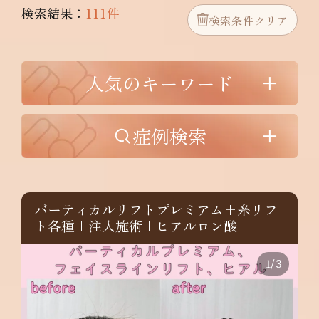
検索結果：
111件
検索条件クリア
人気のキーワード
症例検索
バーティカルリフトプレミアム+糸リフ
ト各種+注入施術+ヒアルロン酸
1
/
3