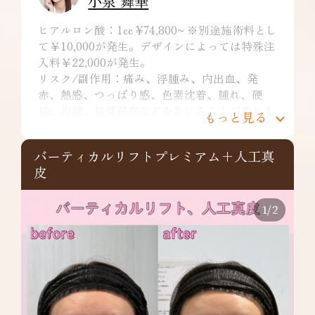
小泉 舞華
ヒアルロン酸：1cc ¥74,800~ ※別途施術料とし
て￥10,000が発生。デザインによっては特殊注
入料￥22,000が発生。
リスク/副作用：痛み、浮腫み、内出血、発
赤、熱感、つっぱり感、色素沈着、腫れ、硬
結、拘縮、知覚鈍麻などを生じることがありま
もっと見る
す。
バーティカルリフトプレミアム+人工真
皮
1
/
2