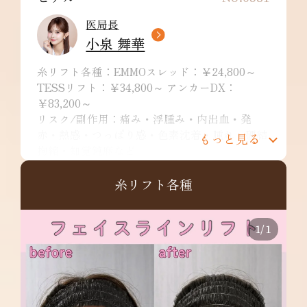
医局長
小泉 舞華
糸リフト各種：EMMOスレッド：￥24,800～
TESSリフト：￥34,800～ アンカーDX：
￥83,200～
リスク/副作用：痛み・浮腫み・内出血・発
赤・熱感・つっぱり感・色素沈着・腫れ・硬結
もっと見る
拘縮・知覚鈍麻など
ヒアルロン酸：1cc ¥74,800~ ※別途施術料とし
て￥10,000が発生。デザインによっては特殊注
糸リフト各種
入料￥22,000が発生。
リスク/副作用：痛み、浮腫み、内出血、発
赤、熱感、つっぱり感、色素沈着、腫れ、硬
1
/
1
結、拘縮、知覚鈍麻などを生じることがありま
す。