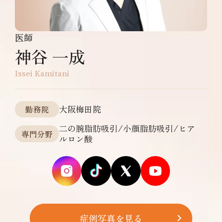
医師
神谷 一成
Issei Kamitani
大阪梅田院
勤務院
二の腕脂肪吸引/小顔脂肪吸引/ヒア
専門分野
ルロン酸
症例写真を見る