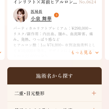
インリフト×耳前ヒアルロン...
No.0624
医局長
小泉 舞華
バーティカルリフトプレミアム：¥298,000～
リスク/副作用：内出血、腫れ、血流障害、痛
み、発熱、つっぱり感など
ヒアルロン酸：1cc ¥74,800~ ※別途施術料とし
て￥10,000が発生。デザインによっては特殊注
もっと見る
入料￥22,000が発生。
リスク/副作用：痛み、浮腫み、内出血、発
赤、熱感、つっぱり感、色素沈着、腫れ、硬
結、拘縮、知覚鈍麻などを生じることがありま
施術名から探す
す。
二重･目元整形