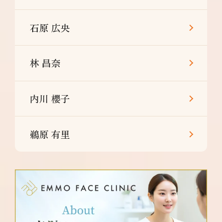
石原 広央
林 昌奈
内川 櫻子
鵜原 有里