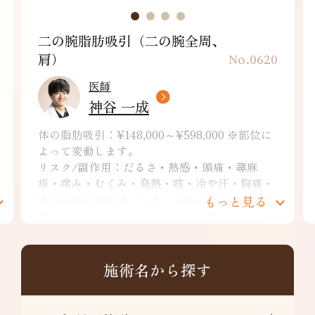
二の腕脂肪吸引（二の腕全周、
肩）
No.0620
医師
神谷 一成
体の脂肪吸引：¥148,000～¥598,000 ※部位に
よって変動します。
リスク/副作用：だるさ・熱感・頭痛・蕁麻
疹・痒み・むくみ・発熱・咳・冷や汗・胸痛・
吸引部の皮膚が硬くなる、凹凸になる・効果に
もっと見る
満足できない・施術箇所の知覚の麻痺・鈍さ、
しびれ・皮膚の色素沈着などを生じることがあ
ります。
二の腕全周：¥349,800～
施術名から探す
リスク/副作用：だるさ・熱感・頭痛・蕁麻
疹・痒み・むくみ・発熱・咳・冷や汗・胸痛・
吸引部の皮膚が硬くなる、凹凸になる・効果に