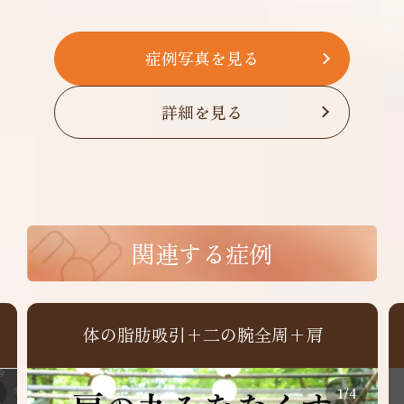
症例写真を見る
詳細を見る
関連する症例
体の脂肪吸引+二の腕全周+肩
1
/
4