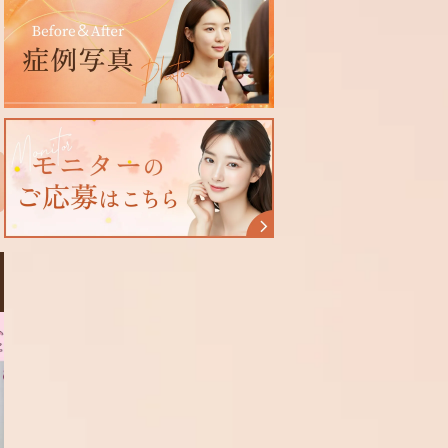
レミアム+注入施術+ヒ
バーティカルリフトプレミア
アルロン酸
1
/
3