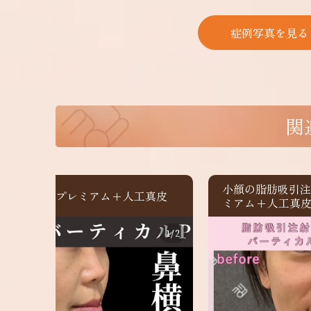
症例写真を見る
関
小顔の脂肪吸引
カルリフトプレミアム+人工真皮
ミアム+人工真
1
/
2