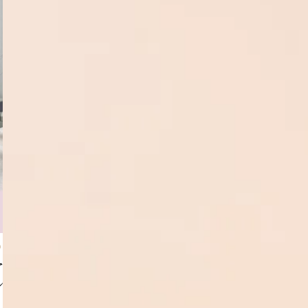
バーティカルリフトプレミ
アム×フェイスライ
マイズヒアル
ルロン酸
No.0624
医局長