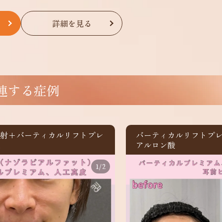
詳細を見る
連する症例
注射+バーティカルリフトプレ
バーティカルリフトプ
皮
アルロン酸
1
/
2