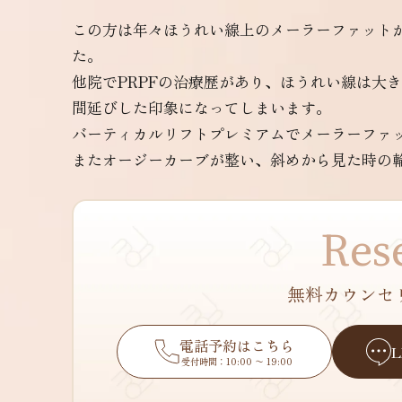
この方は年々ほうれい線上のメーラーファット
た。
他院でPRPFの治療歴があり、ほうれい線は大
間延びした印象になってしまいます。
バーティカルリフトプレミアムでメーラーファ
またオージーカーブが整い、斜めから見た時の
Res
無料カウンセ
電話予約はこちら
受付時間：10:00 〜 19:00