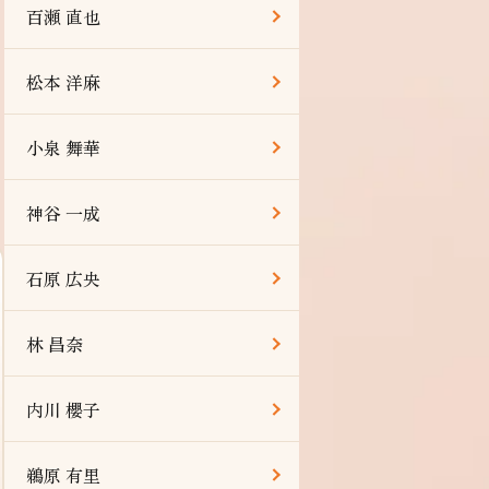
百瀬 直也
松本 洋麻
小泉 舞華
神谷 一成
石原 広央
林 昌奈
内川 櫻子
鵜原 有里