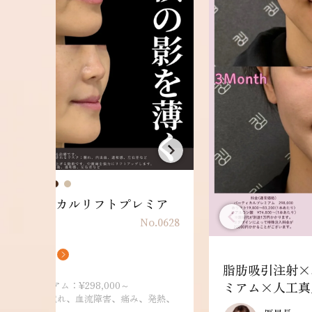
×バーティカルリフトプレミア
No.0628
京三田院 院長
之下 哲彦
脂肪吸引注射×
ミアム×人工真
フトプレミアム：¥298,000～
用：内出血、腫れ、血流障害、痛み、発熱、
ど