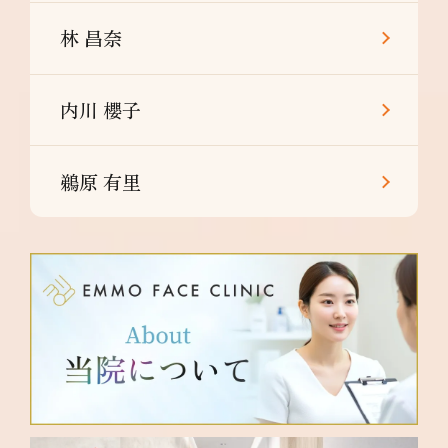
林 昌奈
内川 櫻子
鵜原 有里