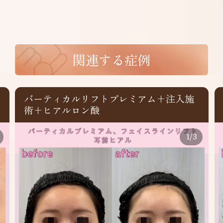
関連する症例
糸リフト各種+注入施術+ヒアルロン酸
1
/
3