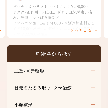
糸リフト各種：EMMOスレッド：￥24,800～
TESSリフト：￥34,800～ アンカーDX：
￥83,200～
リスク/副作用：痛み・浮腫み・内出血・発
赤・熱感・つっぱり感・色素沈着・腫れ・硬結
もっと見る
拘縮・知覚鈍麻など
ヒアルロン酸：1cc ¥74,800~ ※別途施術料とし
て￥10,000が発生。デザインによっては特殊注
入料￥22,000が発生。
施術名から探す
リスク/副作用：痛み、浮腫み、内出血、発
赤、熱感、つっぱり感、色素沈着、腫れ、硬
結、拘縮、知覚鈍麻などを生じることがありま
二重･目元整形
す。
目元のたるみ取り･クマ治療
小顔整形