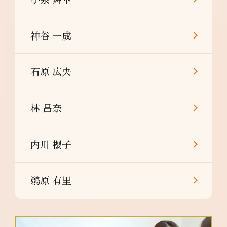
神谷 一成
石原 広央
林 昌奈
内川 櫻子
鵜原 有里