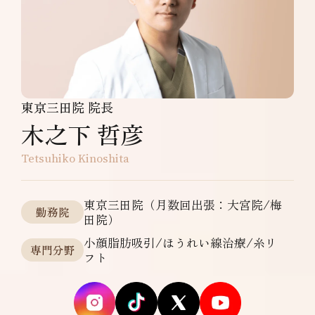
東京三田院 院長
木之下 哲彦
Tetsuhiko Kinoshita
東京三田院（月数回出張：大宮院/梅
勤務院
田院）
小顔脂肪吸引/ほうれい線治療/糸リ
専門分野
フト