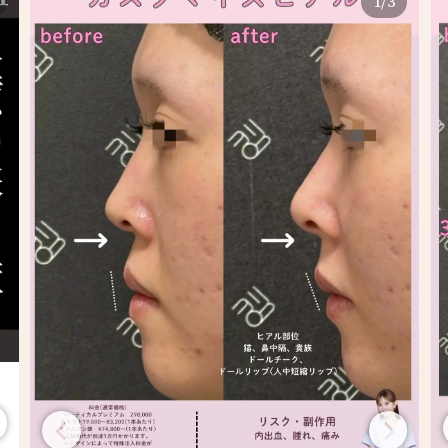
1
/
3