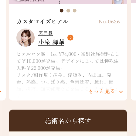
カスタマイズヒアル
No.0626
医局長
小泉 舞華
ヒアルロン酸：1cc ¥74,800~ ※別途施術料とし
て￥10,000が発生。デザインによっては特殊注
入料￥22,000が発生。
リスク/副作用：痛み、浮腫み、内出血、発
赤、熱感、つっぱり感、色素沈着、腫れ、硬
結、拘縮、知覚鈍麻などを生じることがありま
もっと見る
す。
施術名から探す