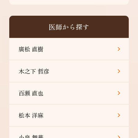
医師から探す
廣松 直樹
木之下 哲彦
百瀬 直也
松本 洋麻
小泉 舞華