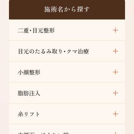
298,000～
結、拘縮、知覚鈍麻などを生じること
施術名から探す
、血流障害、痛
す。
二重･目元整形
、違和感、左右
目元のたるみ取り･クマ治療
小顔整形
脂肪注入
糸リフト