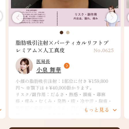
カルリフトプ
バーティカルプレミアム×フェ
インリフト×耳前ヒアルロン...
No.0625
医局長
小泉 舞華
¥159,800
バーティカルリフトプレミアム：¥298,
ります。
リスク/副作用：内出血、腫れ、血流
・頭痛・蕁麻
み、発熱、つっぱり感など
冷や汗・胸痛・
ヒアルロン酸：1cc ¥74,800~ ※別
になる・効果に
て￥10,000が発生。デザインによっ
もっと見る
もっ
の麻痺・鈍さ、
入料￥22,000が発生。
生じることがあ
リスク/副作用：痛み、浮腫み、内出
赤、熱感、つっぱり感、色素沈着、腫