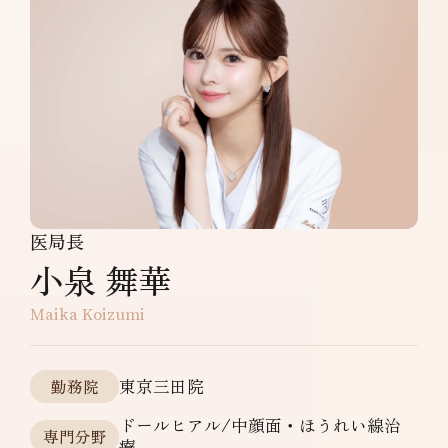
医局長
小泉 舞華
Maika Koizumi
東京三田院
勤務院
ドールヒアル/中顔面・ほうれい線治
専門分野
療