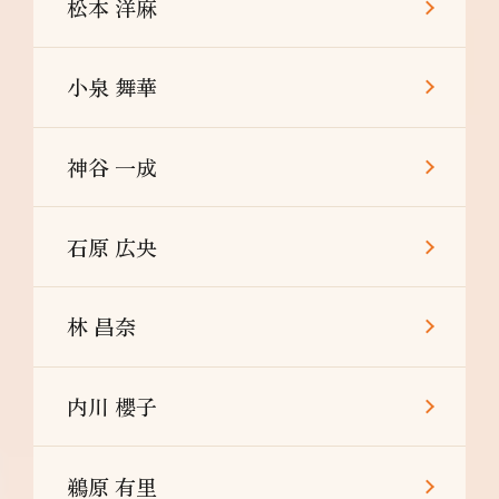
松本 洋麻
小泉 舞華
神谷 一成
石原 広央
林 昌奈
内川 櫻子
鵜原 有里