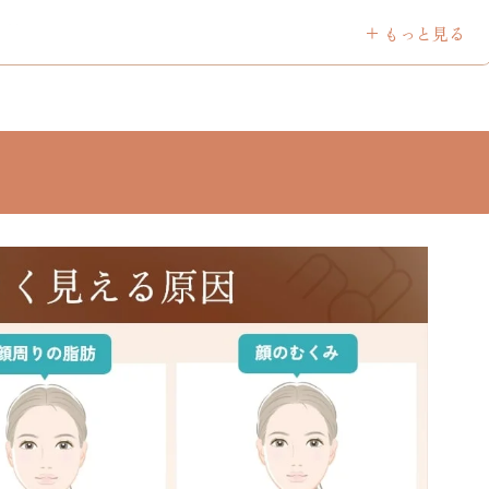
方法
もっと見る
方法
でダウンタイムを最小限に
との違い
理由
介
酸注入＋ボトックス注射の症例
れる理由