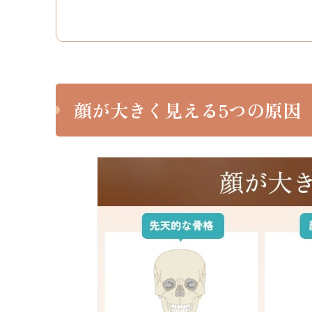
2
【自宅で実践】小顔に近づけるセルフケア
2.1
マッサージとリンパケア
2.2
表情筋トレーニング
2.3
食事・生活習慣の改善
顔が大きく見える5つの原因
2.4
セルフケアの注意点と限界
3
【根本的に改善】美容施術で小顔を叶える
3.1
LSSA（エルサ）とは？最新の脂肪吸引
3.2
LSSA（エルサ）とVASER（ベイザー）
3.3
小顔治療でLSSA（エルサ）が選ばれる
4
当院で行ったLSSA（エルサ）の症例を紹
4.1
LSSA脂肪吸引＋糸リフト＋ヒアルロン
5
後悔しない小顔治療のために｜当院が選ば