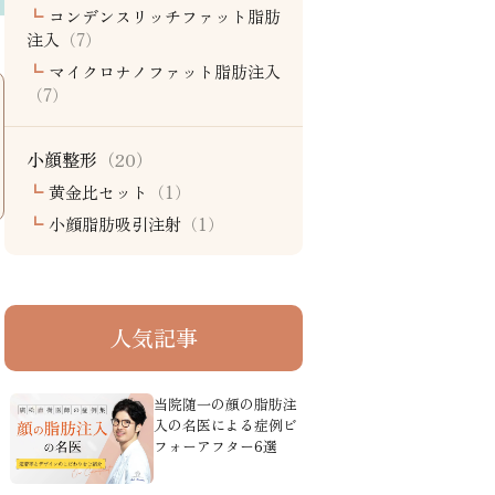
┗
コンデンスリッチファット脂肪
注入
（7）
┗
マイクロナノファット脂肪注入
（7）
小顔整形
（20）
┗
黄金比セット
（1）
┗
小顔脂肪吸引注射
（1）
人気記事
当院随一の顔の脂肪注
入の名医による症例ビ
フォーアフター6選