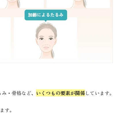
ンセリング
せた小顔施術のご提案
フォロー体制
りすぎると逆効果になりますか？
因には何がありますか？
か？
。
 CLINICへご相談ください
るみ・骨格など、
いくつもの要素が関係
しています。
ます。