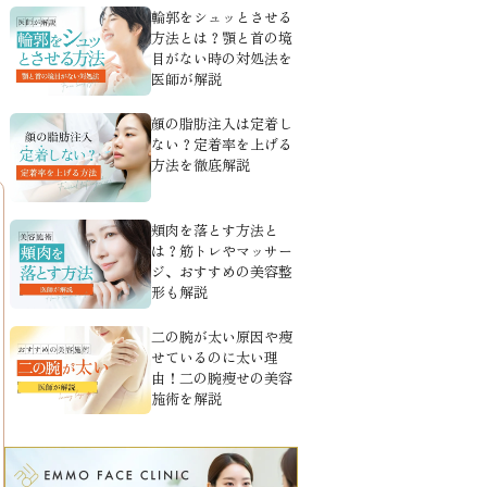
輪郭をシュッとさせる
方法とは？顎と首の境
目がない時の対処法を
医師が解説
顔の脂肪注入は定着し
ない？定着率を上げる
方法を徹底解説
頬肉を落とす方法と
は？筋トレやマッサー
ジ、おすすめの美容整
形も解説
二の腕が太い原因や痩
せているのに太い理
由！二の腕痩せの美容
施術を解説