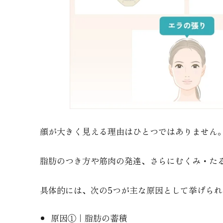
5.1
患者様のお悩みに寄り添った丁寧なカウ
5.2
経験豊富な医師による一人ひとりにあわ
5.3
ダウンタイムを配慮した手法と充実した
6
小顔に関するよくある質問
6.1
小顔マッサージは効果がありますか？や
6.2
セルフケアを続けても小顔になれない原
6.3
小顔整形で即効性のある施術はあります
顔が大きく見える理由はひとつではありません
7
小顔になりたいとお悩みの方はEMMO FACE
脂肪のつき方や筋肉の発達、さらにむくみ・た
8
参考文献
具体的には、次の5つが主な原因として挙げられ
原因①｜脂肪の蓄積