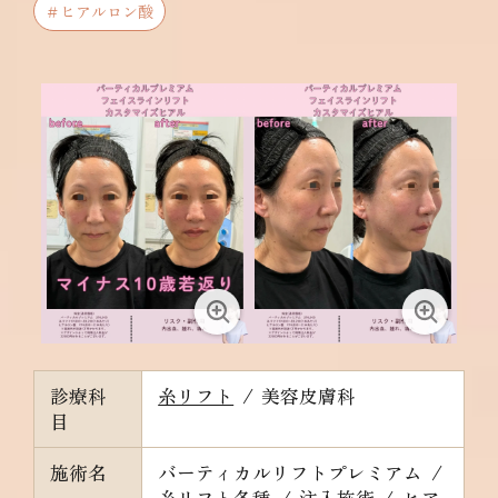
＃ヒアルロン酸
診療科
糸リフト
/
美容皮膚科
目
施術名
バーティカルリフトプレミアム
/
糸リフト各種
/
注入施術
/
ヒア