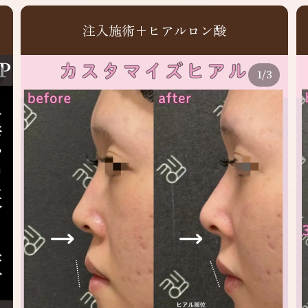
注入施術+ヒアルロン酸
1
/
3