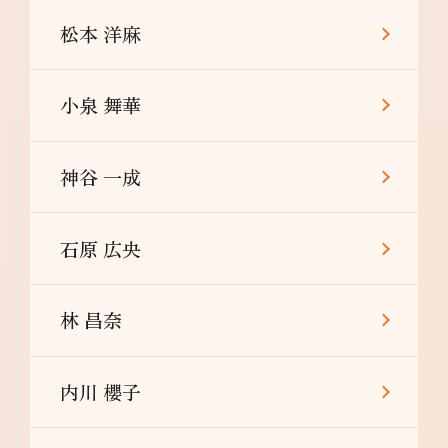
松本 洋麻
小泉 舞華
神谷 一成
石原 広央
林 昌奈
内川 櫻子