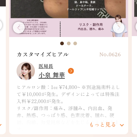
カスタマイズヒアル
No.0626
医局長
小泉 舞華
ヒアルロン酸：1cc ¥74,800~ ※別途施術料とし
て￥10,000が発生。デザインによっては特殊注
入料￥22,000が発生。
リスク/副作用：痛み、浮腫み、内出血、発
赤、熱感、つっぱり感、色素沈着、腫れ、硬
結、拘縮、知覚鈍麻などを生じることがありま
もっと見る
す。